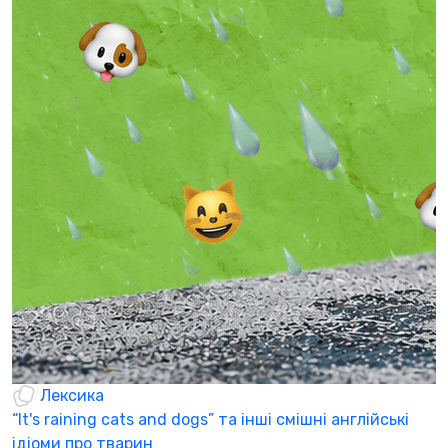
Б
щ
С
п
п
0
Лексика
“It's raining cats and dogs” та інші смішні англійські
ідіоми про тварин