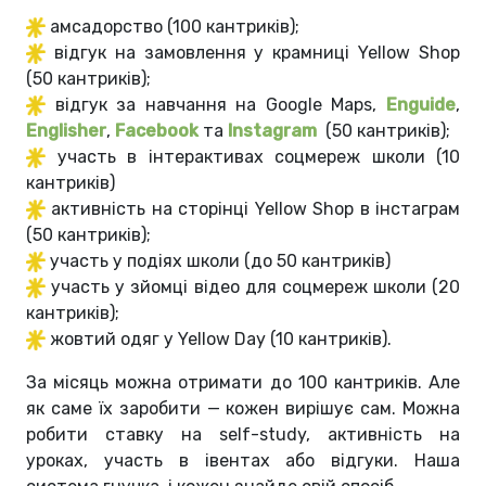
амсадорство (100 кантриків);
відгук на замовлення у крамниці Yellow Shop
(50 кантриків);
відгук за навчання на Google Maps,
Enguide
,
Englisher
,
Facebook
та
Instagram
(50 кантриків);
участь в інтерактивах соцмереж школи (10
кантриків)
активність на сторінці Yellow Shop в інстаграм
(50 кантриків);
участь у подіях школи (до 50 кантриків)
участь у зйомці відео для соцмереж школи (20
кантриків);
жовтий одяг у Yellow Day (10 кантриків).
За місяць можна отримати до 100 кантриків. Але
як саме їх заробити — кожен вирішує сам. Можна
робити ставку на self-study, активність на
уроках, участь в івентах або відгуки. Наша