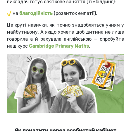
викладач готує святкове заняття (тімбілдинг);
на
благодійність
(розвиток емпатії).
Це круті навички, які точно знадобляться учням у
майбутньому. А якщо хочете щоб дитина не лише
говорила а й рахувала англійською — спробуйте
наш курс
Cambridge Primary Maths
.
Як донатити через особистий кабінет