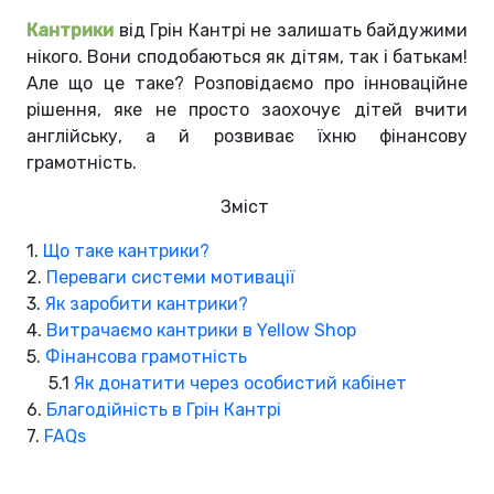
Кантрики
від Грін Кантрі не залишать байдужими
нікого. Вони сподобаються як дітям, так і батькам!
Але що це таке? Розповідаємо про інноваційне
рішення, яке не просто заохочує дітей вчити
англійську, а й розвиває їхню фінансову
грамотність.
Зміст
1.
Що таке кантрики?
2.
Переваги системи мотивації
3.
Як заробити кантрики?
4.
Витрачаємо кантрики в Yellow Shop
5.
Фінансова грамотність
5.1
Як донатити через особистий кабінет
6.
Благодійність в Грін Кантрі
7.
FAQs