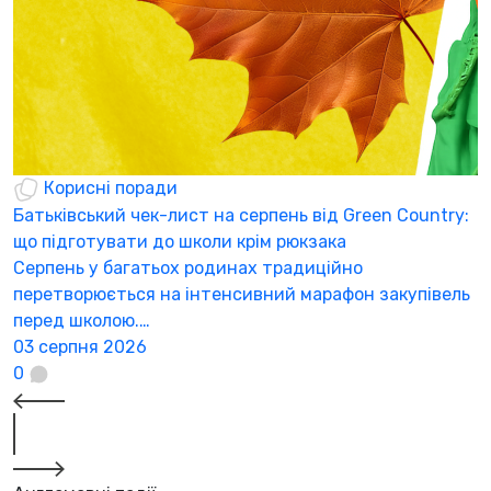
Корисні поради
Батьківський чек-лист на серпень від Green Country:
Н
що підготувати до школи крім рюкзака
а
Серпень у багатьох родинах традиційно
К
перетворюється на інтенсивний марафон закупівель
а
перед школою.…
3
03 серпня 2026
0