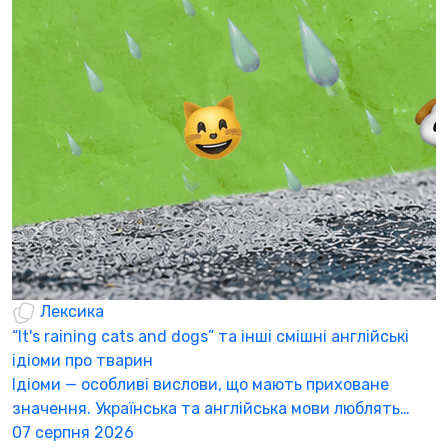
Б
щ
С
п
п
0
Лексика
“It's raining cats and dogs” та інші смішні англійські
ідіоми про тварин
Ідіоми — особливі вислови, що мають приховане
значення. Українська та англійська мови люблять…
07 серпня 2026