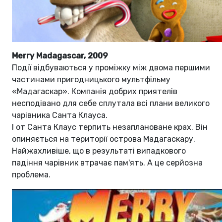
Merry Madagascar, 2009
Події відбуваються у проміжку між двома першими
частинами пригодницького мультфільму
«Мадагаскар». Компанія добрих приятелів
несподівано для себе сплутала всі плани великого
чарівника Санта Клауса.
І от Санта Клаус терпить незаплановане крах. Він
опиняється на території острова Мадагаскару.
Найжахливіше, що в результаті випадкового
падіння чарівник втрачає пам'ять. А це серйозна
проблема.