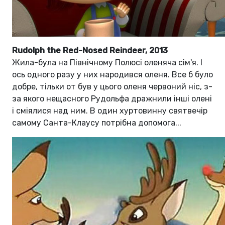
Rudolph the Red-Nosed Reindeer, 2013
Жила-була на Північному Полюсі оленяча сім'я. І
ось одного разу у них народився оленя. Все б було
добре, тільки от був у цього оленя червоний ніс, з-
за якого нещасного Рудольфа дражнили інші олені
і сміялися над ним. В один хуртовинну святвечір
самому Санта-Клаусу потрібна допомога...