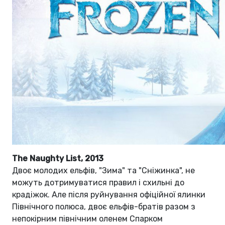
The Naughty List, 2013
Двоє молодих ельфів, "Зима" та "Сніжинка", не
можуть дотримуватися правил і схильні до
крадіжок. Але після руйнування офіційної ялинки
Північного полюса, двоє ельфів-братів разом з
непокірним північним оленем Спарком