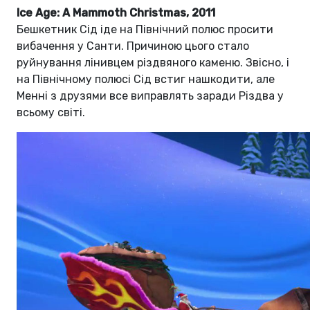
Ice Age: A Mammoth Christmas, 2011
Бешкетник Сід іде на Північний полюс просити
вибачення у Санти. Причиною цього стало
руйнування лінивцем різдвяного каменю. Звісно, і
на Північному полюсі Сід встиг нашкодити, але
Менні з друзями все виправлять заради Різдва у
всьому світі.