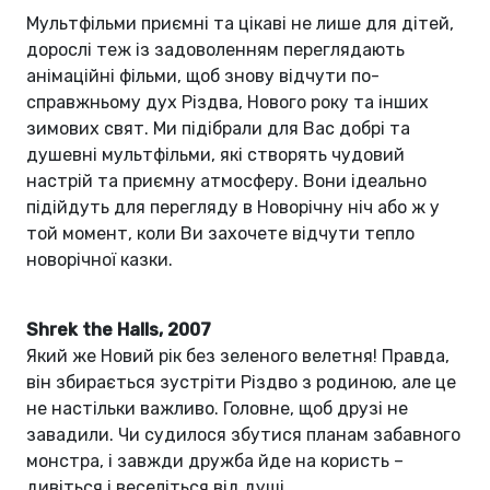
Мультфільми приємні та цікаві не лише для дітей,
дорослі теж із задоволенням переглядають
анімаційні фільми, щоб знову відчути по-
справжньому дух Різдва, Нового року та інших
зимових свят. Ми підібрали для Вас добрі та
душевні мультфільми, які створять чудовий
настрій та приємну атмосферу. Вони ідеально
підійдуть для перегляду в Новорічну ніч або ж у
той момент, коли Ви захочете відчути тепло
новорічної казки.
Shrek the Halls, 2007
Який же Новий рік без зеленого велетня! Правда,
він збирається зустріти Різдво з родиною, але це
не настільки важливо. Головне, щоб друзі не
завадили. Чи судилося збутися планам забавного
монстра, і завжди дружба йде на користь –
дивіться і веселіться від душі.