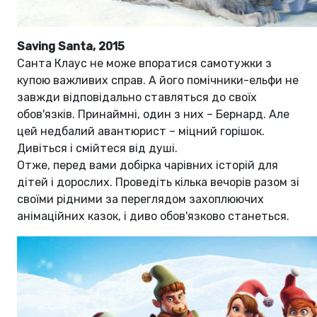
Saving Santa, 2015
Санта Клаус не може впоратися самотужки з
купою важливих справ. А його помічники-ельфи не
завжди відповідально ставляться до своїх
обов'язків. Принаймні, один з них – Бернард. Але
цей недбалий авантюрист – міцний горішок.
Дивіться і смійтеся від душі.
Отже, перед вами добірка чарівних історій для
дітей і дорослих. Проведіть кілька вечорів разом зі
своїми рідними за переглядом захоплюючих
анімаційних казок, і диво обов'язково станеться.