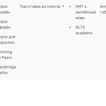
урси
Підготовка до іспитів
НМТ з
Ан
нлайн
англійської
таб
мови
урси
флайн
IELTS
academic
урси для
орослих
utoring
y Peers
ambridge
aths