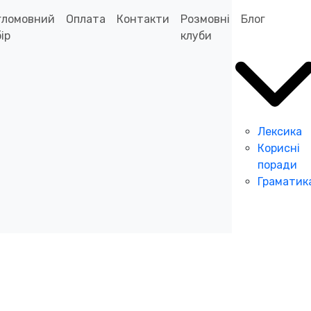
гломовний
Оплата
Контакти
Розмовні
Блог
ір
клуби
Лексика
Корисні
поради
Граматик