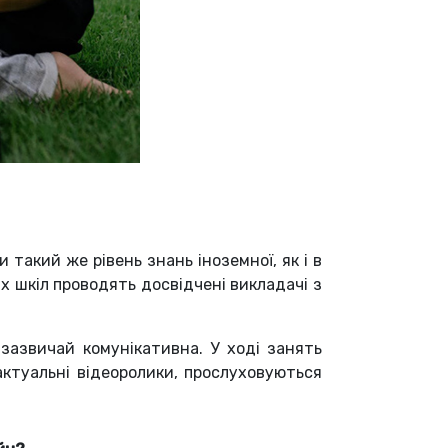
такий же рівень знань іноземної, як і в
их шкіл проводять досвідчені викладачі з
зазвичай комунікативна. У ході занять
актуальні відеоролики, прослуховуються