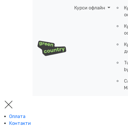
Курси офлайн
К
о
К
о
К
д
T
b
C
M
Оплата
Контакти