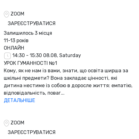
ZOOM
ЗАРЕЄСТРУВАТИСЯ
Залишилось
3 місця
11-13 років
ОНЛАЙН
14:30 - 15:30
08.08, Saturday
УРОК ГУМАННОСТІ №1
Кому, як не нам із вами, знати, що освіта ширша за
шкільні предмети? Вона закладає цінності, які
дитина нестиме із собою в доросле життя: емпатію,
відповідальність, поваг...
ДЕТАЛЬНІШЕ
ZOOM
ЗАРЕЄСТРУВАТИСЯ