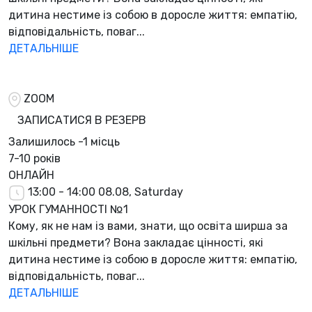
дитина нестиме із собою в доросле життя: емпатію,
відповідальність, поваг...
ДЕТАЛЬНІШЕ
ZOOM
ЗАПИСАТИСЯ В РЕЗЕРВ
Залишилось
-1 місць
7-10 років
ОНЛАЙН
13:00 - 14:00
08.08, Saturday
УРОК ГУМАННОСТІ №1
Кому, як не нам із вами, знати, що освіта ширша за
шкільні предмети? Вона закладає цінності, які
дитина нестиме із собою в доросле життя: емпатію,
відповідальність, поваг...
ДЕТАЛЬНІШЕ