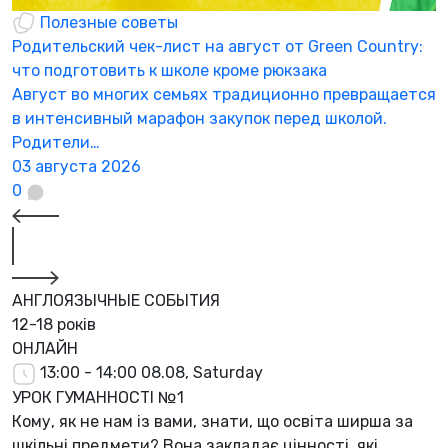
Полезные советы
Родительский чек-лист на август от Green Country:
Н
что подготовить к школе кроме рюкзака
а
Август во многих семьях традиционно превращается
К
в интенсивный марафон закупок перед школой.
а
Родители…
3
03 августа 2026
0
АНГЛОЯЗЫЧНЫЕ СОБЫТИЯ
12-18 років
ОНЛАЙН
13:00 - 14:00
08.08, Saturday
УРОК ГУМАННОСТІ №1
Кому, як не нам із вами, знати, що освіта ширша за
шкільні предмети? Вона закладає цінності, які