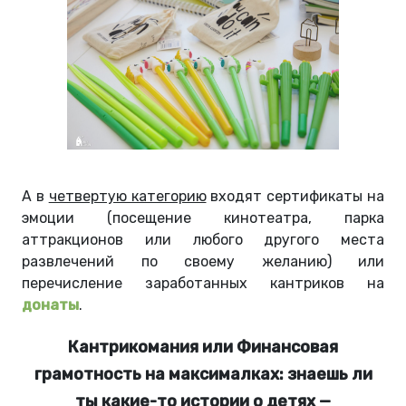
А в
четвертую категорию
входят сертификаты на
эмоции (посещение кинотеатра, парка
аттракционов или любого другого места
развлечений по своему желанию) или
перечисление заработанных кантриков на
донаты
.
Кантрикомания или Финансовая
грамотность на максималках: знаешь ли
ты какие-то истории о детях —