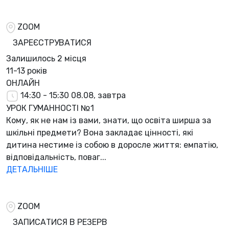
ZOOM
ЗАРЕЄСТРУВАТИСЯ
Залишилось
2 місця
11-13 років
ОНЛАЙН
14:30 - 15:30
08.08, завтра
УРОК ГУМАННОСТІ №1
Кому, як не нам із вами, знати, що освіта ширша за
шкільні предмети? Вона закладає цінності, які
дитина нестиме із собою в доросле життя: емпатію,
відповідальність, поваг...
ДЕТАЛЬНІШЕ
ZOOM
ЗАПИСАТИСЯ В РЕЗЕРВ