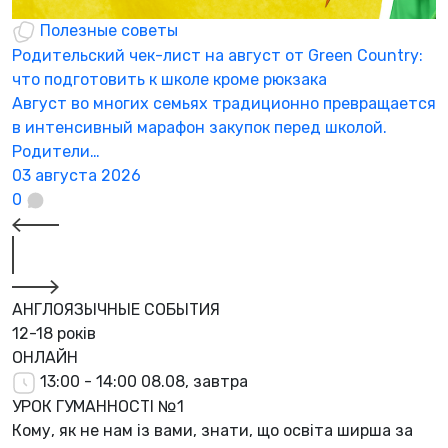
Полезные советы
Родительский чек-лист на август от Green Country:
Н
что подготовить к школе кроме рюкзака
а
Август во многих семьях традиционно превращается
К
в интенсивный марафон закупок перед школой.
а
Родители…
3
03 августа 2026
0
АНГЛОЯЗЫЧНЫЕ СОБЫТИЯ
12-18 років
ОНЛАЙН
13:00 - 14:00
08.08, завтра
УРОК ГУМАННОСТІ №1
Кому, як не нам із вами, знати, що освіта ширша за