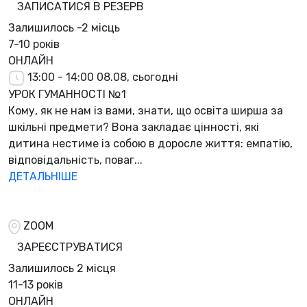
ЗАПИСАТИСЯ В РЕЗЕРВ
Залишилось
-2 місць
7-10 років
ОНЛАЙН
13:00 - 14:00
08.08, сьогодні
УРОК ГУМАННОСТІ №1
Кому, як не нам із вами, знати, що освіта ширша за
шкільні предмети? Вона закладає цінності, які
дитина нестиме із собою в доросле життя: емпатію,
відповідальність, поваг...
ДЕТАЛЬНІШЕ
ZOOM
ЗАРЕЄСТРУВАТИСЯ
Залишилось
2 місця
11-13 років
ОНЛАЙН