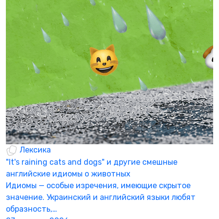
Р
ч
А
в
Р
0
Лексика
"It's raining cats and dogs" и другие смешные
английские идиомы о животных
Идиомы — особые изречения, имеющие скрытое
значение. Украинский и английский языки любят
образность,…