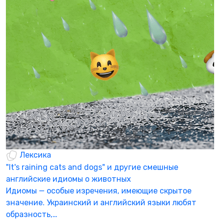
Р
ч
А
в
Р
0
Лексика
"It's raining cats and dogs" и другие смешные
английские идиомы о животных
Идиомы — особые изречения, имеющие скрытое
значение. Украинский и английский языки любят
образность,…