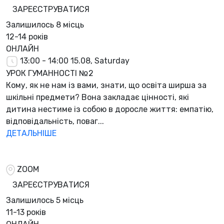
ЗАРЕЄСТРУВАТИСЯ
Залишилось
8 місць
12-14 років
ОНЛАЙН
13:00 - 14:00
15.08, Saturday
УРОК ГУМАННОСТІ №2
Кому, як не нам із вами, знати, що освіта ширша за
шкільні предмети? Вона закладає цінності, які
дитина нестиме із собою в доросле життя: емпатію,
відповідальність, поваг...
ДЕТАЛЬНІШЕ
ZOOM
ЗАРЕЄСТРУВАТИСЯ
Залишилось
5 місць
11-13 років