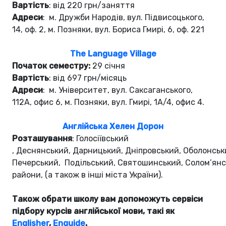
Вартість
: від 220 грн/заняття
Адреси
: м. Дружби Народів, вул. Підвисоцького,
14, оф. 2, м. Позняки, вул. Бориса Гмирі, 6, оф. 221
The Language Village
Початок семестру:
29 січня
Вартість
: від 697 грн/місяць
Адреси
: м. Університет, вул. Саксаганського,
112А, офис 6, м. Позняки, вул. Гмирі, 1А/4, офис 4.
Англійська Хелен Дорон
Розташування
: Голосіївський
, Деснянський, Дарницький, Дніпровський, Оболонськ
Печерський, Подільський, Святошинський, Солом’янс
райони, (а також в інші міста України).
Також обрати школу вам допоможуть сервіси
підбoру курсів англійської мови, такі як
Englisher
,
Enguide
.