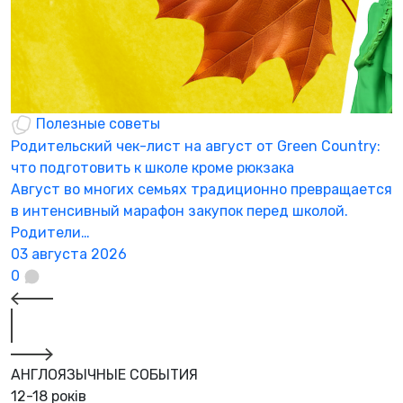
Полезные советы
Родительский чек-лист на август от Green Country:
Н
что подготовить к школе кроме рюкзака
а
Август во многих семьях традиционно превращается
К
в интенсивный марафон закупок перед школой.
а
Родители…
3
03 августа 2026
0
АНГЛОЯЗЫЧНЫЕ СОБЫТИЯ
12-18 років