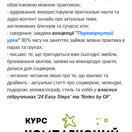
обов'язковою мовною практикою;
-
аудіювання: використовуючи оригінальні чанти та
аудіо-контент онлайн про актуальні теми,
англомовних блогерів та сучасні хіти;
-
говоріння: завдяки
концепції "
Перевернутий
урок
"
80% часу на заняттях займає мовна практика в
парах та групах;
-
письмо: те, що пригодиться вже сьогодні: імейли,
бронювання квитків, заявки на міжнародні гранти,
дописи для соцмереж.
-
читання: читаючи лише про те, що хвилює та
драйвить - актуальні статті про соцмережі, челенджі,
подорожі, кінематограф, стиль та хоббі у
власних
підручниках '24 Easy Steps' та 'Notes by GF'
.