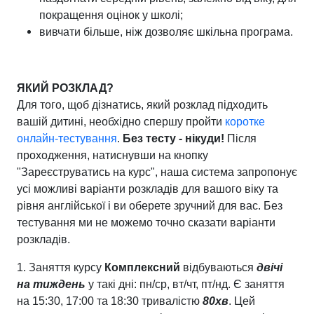
покращення оцінок у школі;
вивчати більше, ніж дозволяє шкільна програма.
ЯКИЙ РОЗКЛАД?
Для того, щоб дізнатись, який розклад підходить
вашій дитині, необхідно спершу пройти
коротке
онлайн-тестування
.
Без тесту - нікуди!
Після
проходження, натиснувши на кнопку
"Зареєструватись на курс", наша система запропонує
усі можливі варіанти розкладів для вашого віку та
рівня англійської і ви оберете зручний для вас. Без
тестування ми не можемо точно сказати варіанти
розкладів.
1. Заняття
курсу
Комплексний
відбуваються
двічі
на тиждень
у такі дні: пн/ср, вт/чт, пт/нд. Є заняття
на 15:30, 17:00 та 18:30 тривалістю
80хв
. Цей