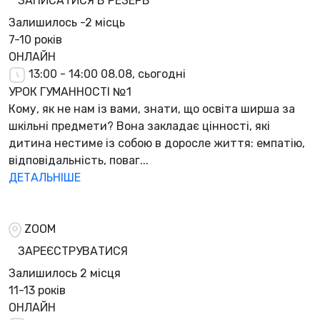
ЗАПИСАТИСЯ В РЕЗЕРВ
Залишилось
-2 місць
7-10 років
ОНЛАЙН
13:00 - 14:00
08.08, сьогодні
УРОК ГУМАННОСТІ №1
Кому, як не нам із вами, знати, що освіта ширша за
шкільні предмети? Вона закладає цінності, які
дитина нестиме із собою в доросле життя: емпатію,
відповідальність, поваг...
ДЕТАЛЬНІШЕ
ZOOM
ЗАРЕЄСТРУВАТИСЯ
Залишилось
2 місця
11-13 років
ОНЛАЙН