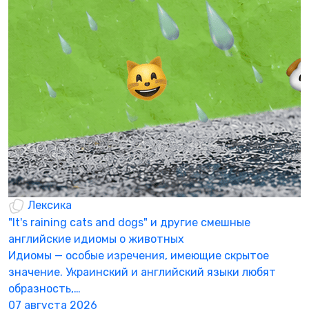
Р
ч
А
в
Р
0
Лексика
"It's raining cats and dogs" и другие смешные
английские идиомы о животных
Идиомы — особые изречения, имеющие скрытое
значение. Украинский и английский языки любят
образность,…
07 августа 2026