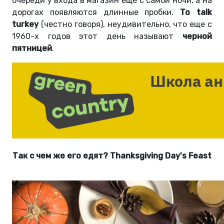
очереди у входа в магазин еще с самой ночи, а на
дорогах появляются длинные пробки.
To talk
turkey
(честно говоря), неудивительно, что еще с
1960-х годов этот день называют
черной
пятницей
.
Так с чем же его едят? Thanksgiving Day's Feast