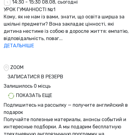
14:30 - 15:30
08.08, сьогодні
УРОК ГУМАННОСТІ №1
Кому, як не нам із вами, знати, що освіта ширша за
шкільні предмети? Вона закладає цінності, які
дитина нестиме із собою в доросле життя: емпатію,
відповідальність, поваг...
ДЕТАЛЬНІШЕ
ZOOM
ЗАПИСАТИСЯ В РЕЗЕРВ
Залишилось
0 місць
ПОКАЗАТЬ ЕЩЕ
Подпишитесь на рассылку — получите английский в
подарок
Получайте полезные материалы, анонсы событий и
интересные подборки. А мы
подарим бесплатную
трехдневную англоязычную программу
на