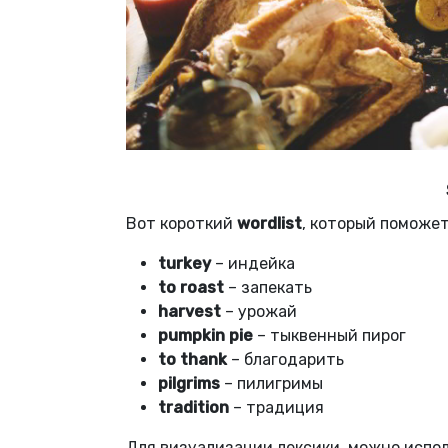
Вот короткий
wordlist
, который поможет
turkey
– индейка
to roast
– запекать
harvest
– урожай
pumpkin pie
– тыквенный пирог
to thank
– благодарить
pilgrims
– пилигримы
tradition
– традиция
Для визуализации лексики, можно испо