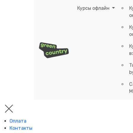
Курсы офлайн
К
о
К
о
К
в
T
b
C
M
Оплата
Контакты