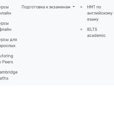
урсы
Подготовка к экзаменам
НМТ по
нлайн
английскому
языку
урсы
флайн
IELTS
academic
урсы для
зрослых
utoring
y Peers
ambridge
aths