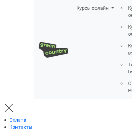
Курсы офлайн
К
о
К
о
К
в
T
b
C
M
Оплата
Контакты