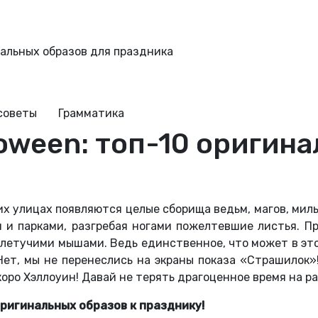
инальных образов для праздника
советы
Грамматика
loween: топ-10 оригин
них улицах появляются целые сборища ведьм, магов, ми
 и парками, разгребая ногами пожелтевшие листья. Пра
 летучими мышами. Ведь единственное, что может в это
 Нет, мы не перенеслись на экраны показа «Страшилок
оро Хэллоуин! Давай не терять драгоценное время на ра
ригинальных образов к празднику!