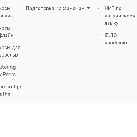
урсы
Подготовка к экзаменам
НМТ по
нлайн
английскому
языку
урсы
флайн
IELTS
academic
урсы для
зрослых
utoring
y Peers
ambridge
aths