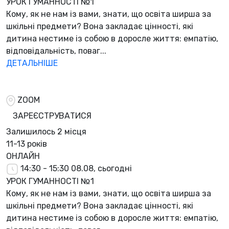
УРОК ГУМАННОСТІ №1
Кому, як не нам із вами, знати, що освіта ширша за
шкільні предмети? Вона закладає цінності, які
дитина нестиме із собою в доросле життя: емпатію,
відповідальність, поваг...
ДЕТАЛЬНІШЕ
ZOOM
ЗАРЕЄСТРУВАТИСЯ
Залишилось
2 місця
11-13 років
ОНЛАЙН
14:30 - 15:30
08.08, сьогодні
УРОК ГУМАННОСТІ №1
Кому, як не нам із вами, знати, що освіта ширша за
шкільні предмети? Вона закладає цінності, які
дитина нестиме із собою в доросле життя: емпатію,