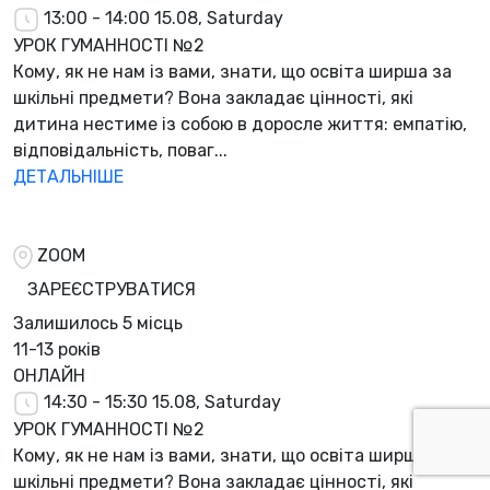
13:00 - 14:00
15.08, Saturday
УРОК ГУМАННОСТІ №2
Кому, як не нам із вами, знати, що освіта ширша за
шкільні предмети? Вона закладає цінності, які
дитина нестиме із собою в доросле життя: емпатію,
відповідальність, поваг...
ДЕТАЛЬНІШЕ
ZOOM
ЗАРЕЄСТРУВАТИСЯ
Залишилось
5 місць
11-13 років
ОНЛАЙН
14:30 - 15:30
15.08, Saturday
УРОК ГУМАННОСТІ №2
Кому, як не нам із вами, знати, що освіта ширша за
шкільні предмети? Вона закладає цінності, які