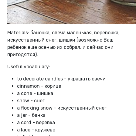
Materials: баночка, свеча маленькая, веревочка,
искусственный снег, шишки (возможно Ваш
ребенок еще осенью их собрал, и сейчас они
пригодятся).
Useful vocabulary:
to decorate candles - украшать свечи
cinnamon - корица
а cone - шишка
snow - снег
a flocking snow - искусственный снег
a jar - банка
a cord - веревка
a lace - кружево