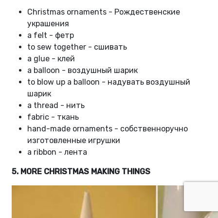
Christmas ornaments - Рождественские
украшения
a felt - фетр
to sew together - сшивать
a glue - клей
a balloon - воздушный шарик
to blow up a balloon - надувать воздушный
шарик
a thread - нить
fabric - ткань
hand-made ornaments - собственноручно
изготовленные игрушки
a ribbon - лента
5. MORE CHRISTMAS MAKING THINGS