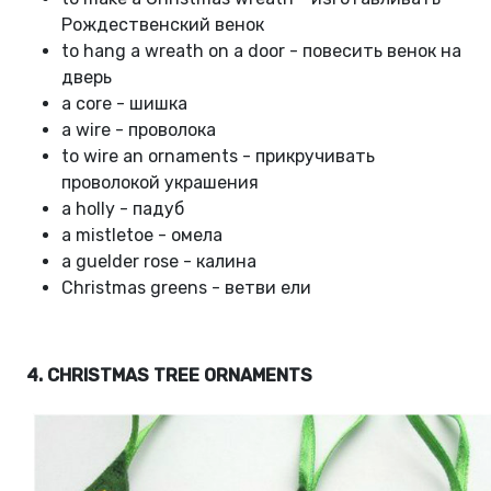
Рождественский венок
to hang a wreath on a door - повесить венок на
дверь
a core - шишка
a wire - проволока
to wire an ornaments - прикручивать
проволокой украшения
a holly - падуб
a mistletoe - омела
a guelder rose - калина
Christmas greens - ветви ели
4. CHRISTMAS TREE ORNAMENTS