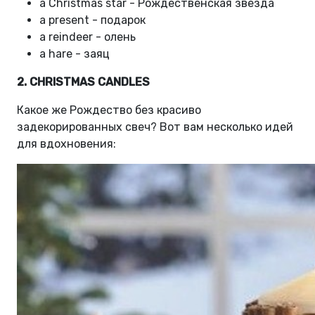
a Christmas star - Рождественская звезда
a present - подарок
а reindeer - олень
a hare - заяц
2. CHRISTMAS CANDLES
Какое же Рождество без красиво
задекорированных свеч? Вот вам несколько идей
для вдохновения: