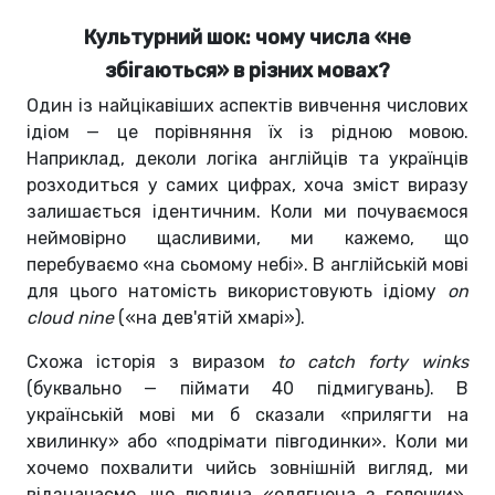
Культурний шок: чому числа «не
збігаються» в різних мовах?
Один із найцікавіших аспектів вивчення числових
ідіом — це порівняння їх із рідною мовою.
Наприклад, деколи логіка англійців та українців
розходиться у самих цифрах, хоча зміст виразу
залишається ідентичним. Коли ми почуваємося
неймовірно щасливими, ми кажемо, що
перебуваємо «на сьомому небі». В англійській мові
для цього натомість використовують ідіому
on
cloud nine
(«на дев'ятій хмарі»).
Схожа історія з виразом
to catch forty winks
(буквально — піймати 40 підмигувань). В
українській мові ми б сказали «прилягти на
хвилинку» або «подрімати півгодинки». Коли ми
хочемо похвалити чийсь зовнішній вигляд, ми
відзначаємо, що людина «одягнена з голочки».