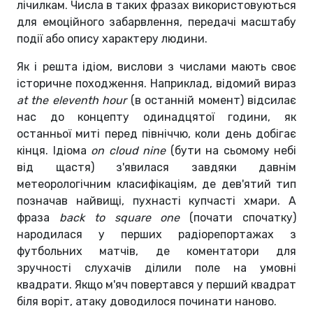
лічилкам. Числа в таких фразах використовуються
для емоційного забарвлення, передачі масштабу
події або опису характеру людини.
Як і решта ідіом, вислови з числами мають своє
історичне походження. Наприклад, відомий вираз
at the eleventh hour
(в останній момент) відсилає
нас до концепту одинадцятої години, як
останньої миті перед північчю, коли день добігає
кінця. Ідіома
on cloud
nine
(бути на сьомому небі
від щастя) з'явилася завдяки давнім
метеорологічним класифікаціям, де дев'ятий тип
позначав найвищі, пухнасті купчасті хмари. А
фраза
back to square one
(почати спочатку)
народилася у перших радіорепортажах з
футбольних матчів, де коментатори для
зручності слухачів ділили поле на умовні
квадрати. Якщо м'яч повертався у перший квадрат
біля воріт, атаку доводилося починати наново.