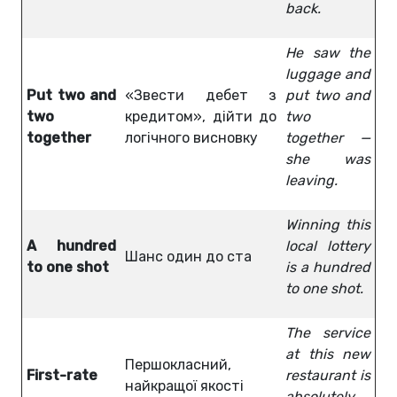
back.
He saw the
luggage and
Put two and
«Звести дебет з
put two and
two
кредитом», дійти до
two
together
логічного висновку
together —
she was
leaving.
Winning this
A hundred
local lottery
Шанс один до ста
to one shot
is a hundred
to one shot.
The service
at this new
Першокласний,
First-rate
restaurant is
найкращої якості
absolutely