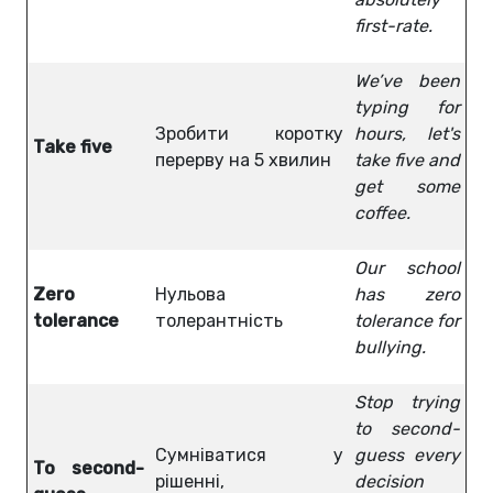
first-rate.
We’ve been
typing for
Зробити коротку
hours, let's
Take five
перерву на 5 хвилин
take five and
get some
coffee.
Our school
Zero
Нульова
has zero
tolerance
толерантність
tolerance for
bullying.
Stop trying
to second-
Сумніватися у
guess every
To second-
рішенні,
decision