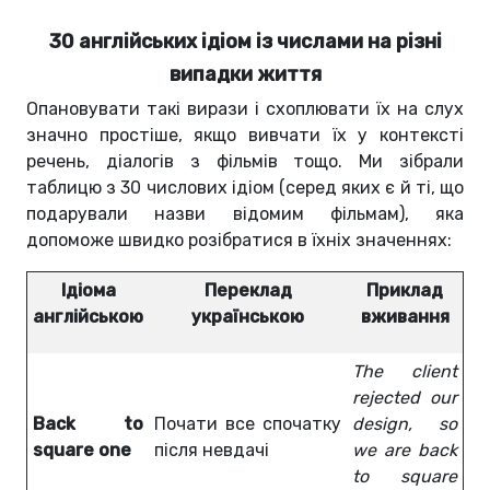
30 англійських ідіом із числами на різні
випадки життя
Опановувати такі вирази і схоплювати їх на слух
значно простіше, якщо вивчати їх у контексті
речень, діалогів з фільмів тощо. Ми зібрали
таблицю з 30 числових ідіом (серед яких є й ті, що
подарували назви відомим фільмам), яка
допоможе швидко розібратися в їхніх значеннях:
Ідіома
Переклад
Приклад
англійською
українською
вживання
The client
rejected our
Back to
Почати все спочатку
design, so
square one
після невдачі
we are back
to square