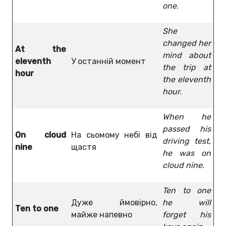
one.
She
changed her
At the
mind about
eleventh
У останній момент
the trip at
hour
the eleventh
hour.
When he
passed his
On cloud
На сьомому небі від
driving test,
nine
щастя
he was on
cloud nine.
Ten to one
Дуже ймовірно,
he will
Ten to one
майже напевно
forget his