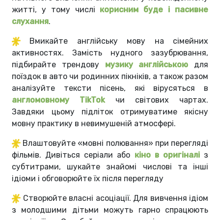
житті, у тому числі
корисним буде і пасивне
слухання
.
Вмикайте англійську мову на сімейних
активностях. Замість нудного зазубрювання,
підбирайте трендову
музику англійською
для
поїздок в авто чи родинних пікніків, а також разом
аналізуйте тексти пісень, які вірусяться в
англомовному TikTok
чи світових чартах.
Завдяки цьому підліток отримуватиме якісну
мовну практику в невимушеній атмосфері.
Влаштовуйте «мовні полювання» при перегляді
фільмів. Дивіться серіали або
кіно в оригіналі
з
субтитрами, шукайте знайомі числові та інші
ідіоми і обговорюйте їх після перегляду
Створюйте власні асоціації. Для вивчення ідіом
з молодшими дітьми можуть гарно спрацюють