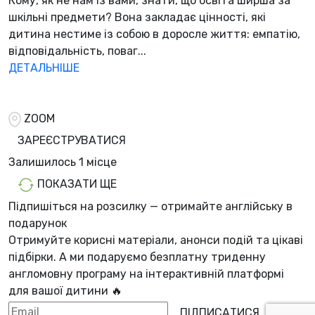
Кому, як не нам із вами, знати, що освіта ширша за
шкільні предмети? Вона закладає цінності, які
дитина нестиме із собою в доросле життя: емпатію,
відповідальність, поваг...
ДЕТАЛЬНІШЕ
ZOOM
ЗАРЕЄСТРУВАТИСЯ
Залишилось
1 місцe
ПОКАЗАТИ ЩЕ
Підпишіться на розсилку — отримайте англійську в
подарунок
Отримуйте корисні матеріали, анонси подій та цікаві
підбірки. А ми
подаруємо безплатну триденну
англомовну програму
на інтерактивній платформі
для вашої дитини 🔥
ПІДПИСАТИСЯ