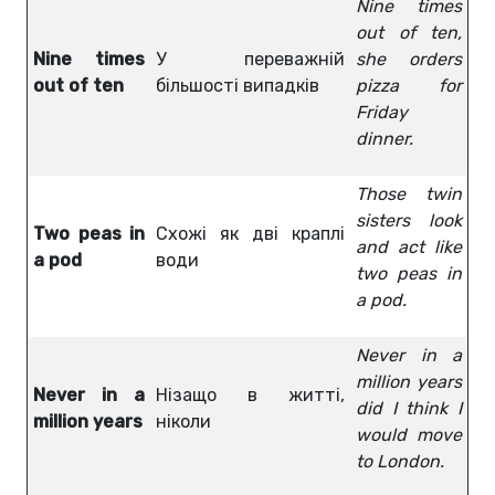
Nine times
out of ten,
Nine times
У переважній
she orders
out of ten
більшості випадків
pizza for
Friday
dinner.
Those twin
sisters look
Two peas in
Схожі як дві краплі
and act like
a pod
води
two peas in
a pod.
Never in a
million years
Never in a
Нізащо в житті,
did I think I
million years
ніколи
would move
to London.