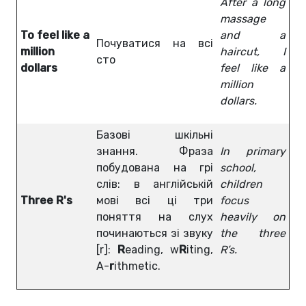
After a long
massage
To feel like a
and a
Почуватися на всі
million
haircut, I
сто
dollars
feel like a
million
dollars.
Базові шкільні
знання. Фраза
In primary
побудована на грі
school,
слів: в англійській
children
Three R's
мові всі ці три
focus
поняття на слух
heavily on
починаються зі звуку
the three
[r]:
R
eading, w
R
iting,
R’s.
A-
r
ithmetic.