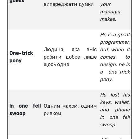
guess
випереджати думки
your
manager
makes.
He is a great
programmer,
Людина, яка вміє
but when it
One-trick
робити добре лише
comes to
pony
щось одне
design, he is
a one-trick
pony.
He lost his
keys, wallet,
In one fell
Одним махом, одним
and phone
swoop
ривком
in one fell
swoop.