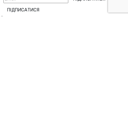
ПІДПИСАТИСЯ
Блог
Особистий кабінет
Розмовні клуби
Платформа для
самонавчання
Оплата
Карʼєра