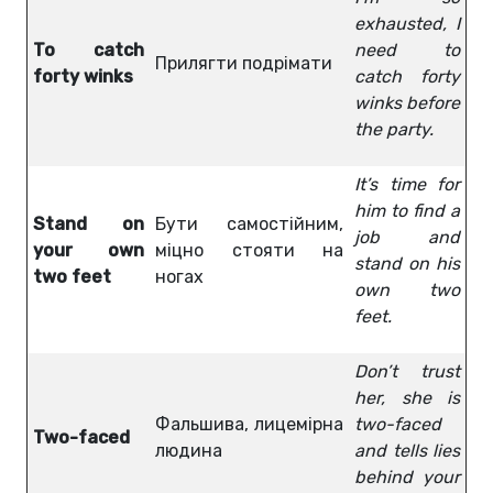
exhausted, I
To catch
need to
Прилягти подрімати
forty winks
catch forty
winks before
the party.
It’s time for
him to find a
Stand on
Бути самостійним,
job and
your own
міцно стояти на
stand on his
two feet
ногах
own two
feet.
Don’t trust
her, she is
Фальшива, лицемірна
two-faced
Two-faced
людина
and tells lies
behind your