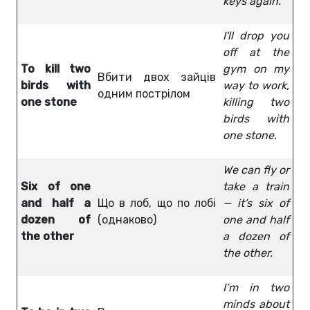
keys again.
I'll drop you
off at the
To kill two
gym on my
Вбити двох зайців
birds with
way to work,
одним пострілом
one stone
killing two
birds with
one stone.
We can fly or
Six of one
take a train
and half a
Що в лоб, що по лобі
— it’s six of
dozen of
(однаково)
one and half
the other
a dozen of
the other.
I’m in two
minds about