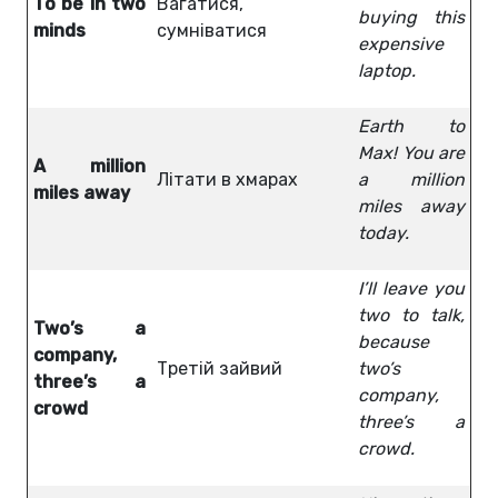
To be in two
Вагатися,
buying this
minds
сумніватися
expensive
laptop.
Earth to
Max! You are
A million
Літати в хмарах
a million
miles away
miles away
today.
I’ll leave you
two to talk,
Two’s a
because
company,
Третій зайвий
two’s
three’s a
company,
crowd
three’s a
crowd.