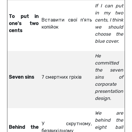
If I can put
in my two
To put in
Вставити свої п'ять
cents, I think
one's two
копійок
we should
cents
choose the
blue cover.
He
committed
the seven
Seven sins
7 смертних гріхів
sins of
corporate
presentation
design.
We are
behind the
У скрутному,
Behind the
eight ball
безвихідному