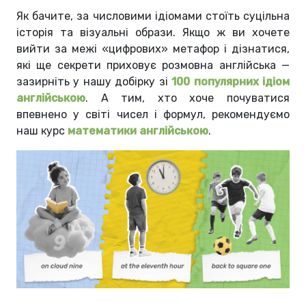
Як бачите, за числовими ідіомами стоїть суцільна
історія та візуальні образи. Якщо ж ви хочете
вийти за межі «цифрових» метафор і дізнатися,
які ще секрети приховує розмовна англійська —
зазирніть у нашу добірку зі
100 популярних ідіом
англійською
. А тим, хто хоче почуватися
впевнено у світі чисел і формул, рекомендуємо
наш курс
математики англійською
.