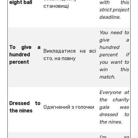
eight ball
with this
становищі
strict project
deadline.
You need to
give a
To give a
hundred
Викладатися на всі
hundred
percent if
сто, на повну
percent
you want to
win this
match.
Everyone at
the charity
Dressed to
Одягнений з голочки
gala was
the nines
dressed to
the nines.
I’m so