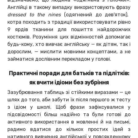
Англійці в такому випадку використовують фразу
dressed to the nines
(одягнений до дев'яток),
котра походить з традиції використовувати рівно
9 ярдів тканини для пошиття найдорожчих
костюмів. Розуміння цих відмінностей допомагає
будь-кому, хто вивчає англійську — як дітям, так і
дорослим, — мислити мовними концептами, а не
займатися дослівним перекладом у голові.
Практичні поради для батьків та підлітків:
як вчити ідіоми без зубріння
Зазубрювання таблиць зі стійкими виразами — це
шлях до того, аби забути їх після першого ж тесту
з ідіом у школі. Щоб фрази зафіксувалися у
підсвідомості більш надійно та були готові до
активного використання в мовленні й на письмі,
радимо вдатися до кількох простих ідей з
нативного вивчення англійської у повсякденному