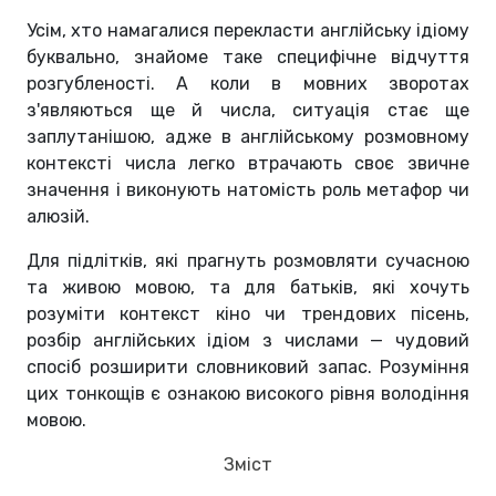
Усім, хто намагалися перекласти англійську ідіому
буквально, знайоме таке специфічне відчуття
розгубленості. А коли в мовних зворотах
з'являються ще й числа, ситуація стає ще
заплутанішою, адже в англійському розмовному
контексті числа легко втрачають своє звичне
значення і виконують натомість роль метафор чи
алюзій.
Для підлітків, які прагнуть розмовляти сучасною
та живою мовою, та для батьків, які хочуть
розуміти контекст кіно чи трендових пісень,
розбір англійських ідіом з числами — чудовий
спосіб розширити словниковий запас. Розуміння
цих тонкощів є ознакою високого рівня володіння
мовою.
Зміст