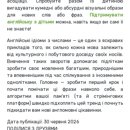
асоціації. Спробуйте разом із дитиною
вигадувати кумедні або абсурдні візуальні образи
для нових слів або фраз.
Підтримувати
англійську з дітьми
можна, навіть якщо ви самі її
не знаєте!
Англійські ідіоми з числами — це один з яскравих
прикладів того, як сильно кожна мова залежить
від культурного і побутового досвіду своїх носіїв.
Вивчення таких зворотів допомагає підліткам
зробити своє мовлення багатшим, природнішим
та впевненішим під час спілкування з іноземними
однолітками. Головне — зробити перший крок і
почати помічати ці фрази навколо себе, а
алгоритми вашої пам'яті (та й стрімінгових
платформ) швидко підхоплять цей тренд і почнуть
підкидати вам нові англомовні цікавинки.
Дата публікації: 30 червня 2026
ПОДІЛИСЯ З ДРУЗЯМИ: