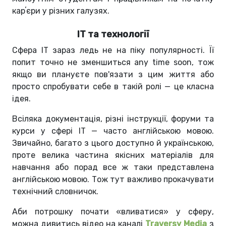
карʼєри у різних галузях.
IT та технології
Сфера ІТ зараз ледь не на піку популярності. Її
попит точно не зменшиться any time soon, тож
якщо ви плануєте пов'язати з цим життя або
просто спробувати себе в такій ролі — це класна
ідея.
Всіляка документація, різні інструкції, форуми та
курси у сфері ІТ — часто англійською мовою.
Звичайно, багато з цього доступно й українською,
проте велика частина якісних матеріалів для
навчання або порад все ж таки представлена
англійською мовою. Тож тут важливо прокачувати
технічний словничок.
Аби потрошку почати «вливатися» у сферу,
можна дивитись відео на каналі
Traversy Media
з