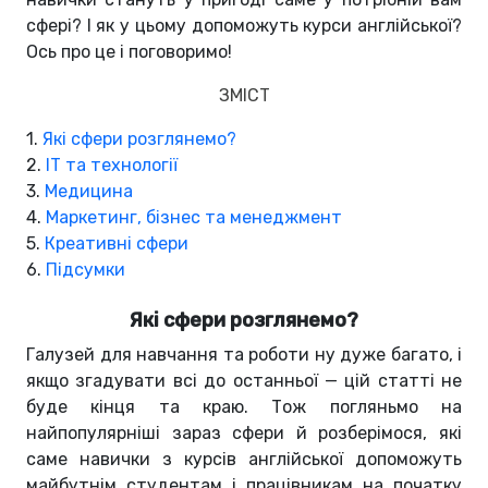
сфері? І як у цьому допоможуть курси англійської?
Ось про це і поговоримо!
ЗМІСТ
1.
Які сфери розглянемо?
2.
IT та технології
3.
Медицина
4.
Маркетинг, бізнес та менеджмент
5.
Креативні сфери
6.
Підсумки
Які сфери розглянемо?
Галузей для навчання та роботи ну дуже багато, і
якщо згадувати всі до останньої — цій статті не
буде кінця та краю. Тож погляньмо на
найпопулярніші зараз сфери й розберімося, які
саме навички з курсів англійської допоможуть
майбутнім студентам і працівникам на початку