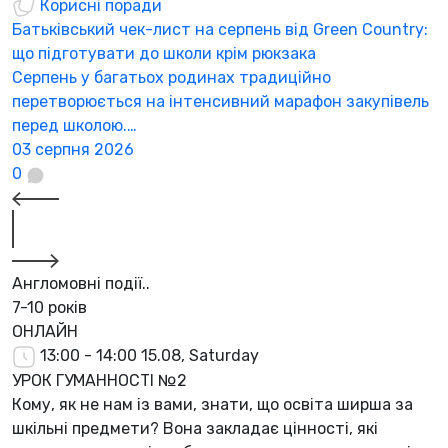
Корисні поради
Батьківський чек-лист на серпень від Green Country:
Г
що підготувати до школи крім рюкзака
з
Серпень у багатьох родинах традиційно
«
перетворюється на інтенсивний марафон закупівель
ї
перед школою.…
2
03 серпня 2026
0
Англомовні події..
7-10 років
ОНЛАЙН
13:00 - 14:00
15.08, Saturday
УРОК ГУМАННОСТІ №2
Кому, як не нам із вами, знати, що освіта ширша за
шкільні предмети? Вона закладає цінності, які