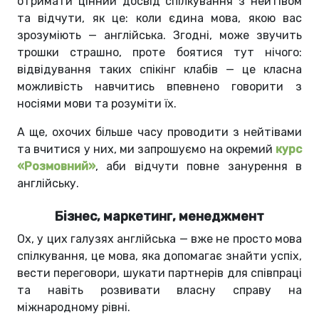
отримати цінний досвід спілкування з нейтівом
та відчути, як це: коли єдина мова, якою вас
зрозуміють — англійська. Згодні, може звучить
трошки страшно, проте боятися тут нічого:
відвідування таких спікінг клабів — це класна
можливість навчитись впевнено говорити з
носіями мови та розуміти їх.
А ще, охочих більше часу проводити з нейтівами
та вчитися у них, ми запрошуємо на окремий
курс
«Розмовний»
, аби відчути повне занурення в
англійську.
Бізнес, маркетинг, менеджмент
Ох, у цих галузях англійська — вже не просто мова
спілкування, це мова, яка допомагає знайти успіх,
вести переговори, шукати партнерів для співпраці
та навіть розвивати власну справу на
міжнародному рівні.