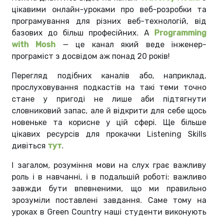
цікавими онлайн-уроками про веб-розробки та
програмування для різних веб-технологій, від
базових до більш професійних. А
Programming
with Mosh
— це канал який веде інженер-
програміст з досвідом аж понад 20 років!
Перегляд подібних каналів або, наприклад,
прослуховування подкастів на такі теми точно
стане у пригоді не лише аби підтягнути
словниковий запас, але й відкрити для себе щось
новеньке та корисне у цій сфері. Ще більше
цікавих ресурсів для прокачки Listening Skills
дивіться
тут
.
І загалом, розуміння мови на слух грає важливу
роль і в навчанні, і в подальшій роботі: важливо
завжди бути впевненими, що ми правильно
зрозуміли поставлені завдання. Саме тому на
уроках в Green Country наші студенти виконують