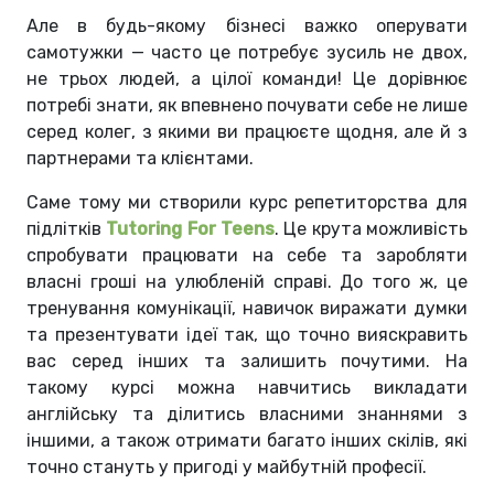
Але в будь-якому бізнесі важко оперувати
самотужки — часто це потребує зусиль не двох,
не трьох людей, а цілої команди! Це дорівнює
потребі знати, як впевнено почувати себе не лише
серед колег, з якими ви працюєте щодня, але й з
партнерами та клієнтами.
Саме тому ми створили курс репетиторства для
підлітків
Tutoring For Teens
. Це крута можливість
спробувати працювати на себе та заробляти
власні гроші на улюбленій справі. До того ж, це
тренування комунікації, навичок виражати думки
та презентувати ідеї так, що точно вияскравить
вас серед інших та залишить почутими. На
такому курсі можна навчитись викладати
англійську та ділитись власними знаннями з
іншими, а також отримати багато інших скілів, які
точно стануть у пригоді у майбутній професії.