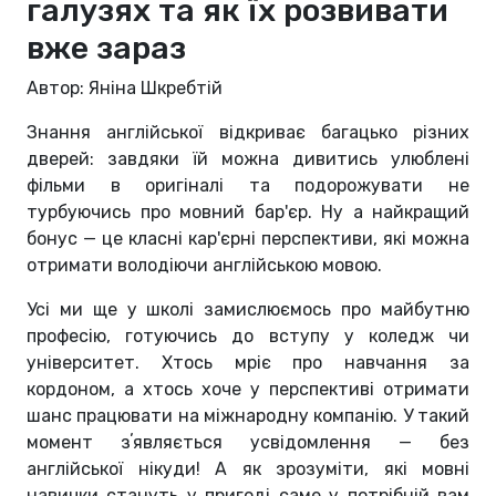
галузях та як їх розвивати
вже зараз
Автор: Яніна Шкребтій
Знання англійської відкриває багацько різних
дверей: завдяки їй можна дивитись улюблені
фільми в оригіналі та подорожувати не
турбуючись про мовний бар'єр. Ну а найкращий
бонус — це класні кар'єрні перспективи, які можна
отримати володіючи англійською мовою.
Усі ми ще у школі замислюємось про майбутню
професію, готуючись до вступу у коледж чи
університет. Хтось мріє про навчання за
кордоном, а хтось хоче у перспективі отримати
шанс працювати на міжнародну компанію. У такий
момент зʼявляється усвідомлення — без
англійської нікуди! А як зрозуміти, які мовні
навички стануть у пригоді саме у потрібній вам