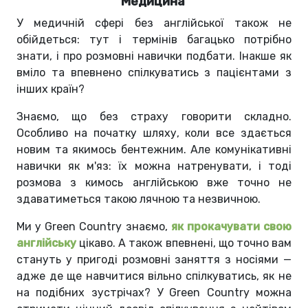
Медицина
У медичній сфері без англійської також не
обійдеться: тут і термінів багацько потрібно
знати, і про розмовні навички подбати. Інакше як
вміло та впевнено спілкуватись з пацієнтами з
інших країн?
Знаємо, що без страху говорити складно.
Особливо на початку шляху, коли все здається
новим та якимось бентежним. Але комунікативні
навички як м'яз: їх можна натренувати, і тоді
розмова з кимось англійською вже точно не
здаватиметься такою лячною та незвичною.
Ми у Green Country знаємо,
як прокачувати свою
англійську
цікаво. А також впевнені, що точно вам
стануть у пригоді розмовні заняття з носіями —
адже де ще навчитися вільно спілкуватись, як не
на подібних зустрічах? У Green Country можна