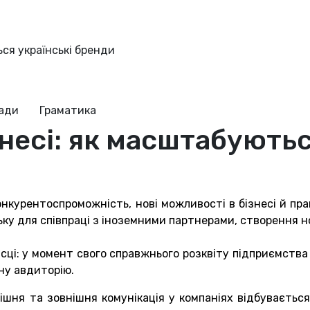
ься українські бренди
ради
Граматика
знесі: як масштабуютьс
конкурентоспроможність, нові можливості в бізнесі й п
ку для співпраці з іноземними партнерами, створення но
місці: у момент свого справжнього розквіту підприємст
ну авдиторію.
ішня та зовнішня комунікація у компаніях відбувається