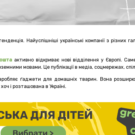
енденція. Найуспішніші українські компанії з різних 
Пошта
активно відкриває нові відділення у Європі. Саме
оземними мовами. Це публікації в медіа, соцмережах, спі
розробляє ґаджети для домашніх тварин. Вона розшир
хоч і розташована в Україні.