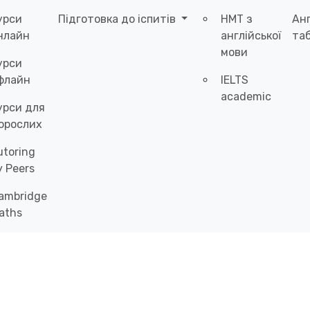
урси
Підготовка до іспитів
НМТ з
Ан
нлайн
англійської
таб
мови
урси
флайн
IELTS
academic
урси для
орослих
utoring
y Peers
ambridge
aths