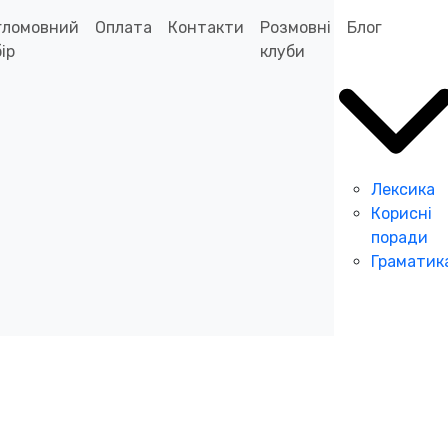
гломовний
Оплата
Контакти
Розмовні
Блог
ір
клуби
Лексика
Корисні
поради
Граматик