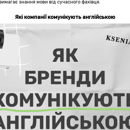
 вимагає знання мови від сучасного фахівця.
Які компанії комунікують англійською