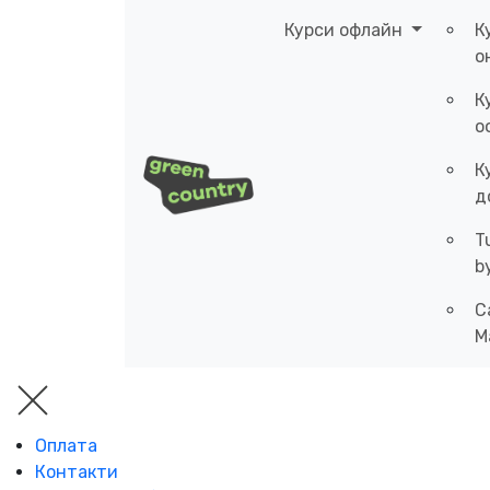
Курси офлайн
К
о
К
о
К
д
T
b
C
M
Оплата
Контакти