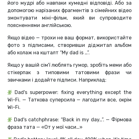
його мудрі або навпаки кумедні відповіді. Або за
допомогою нарізаних фрагментів з сімейних відео
змонтувати міні-фільм, який ви супроводите
поясненнями англійською.
Якщо відео — трохи не ваш формат, використайте
фото з підписами, створивши діджитал альбом
або колаж на кшталт “My dad is …”.
Якщо у вашій сім'ї люблять гумор, зробіть меми або
стікерпак з типовими татовими фрази чи
звичками і додайте підписи. Наприклад:
Dad's superpower: fixing everything except the
Wi-Fi. — Таткова суперсила — лагодити все, окрім
Wi-Fi.
Dad's catchphrase: “Back in my day…”. — Фірмова
фраза тата — «От у мої часи…»