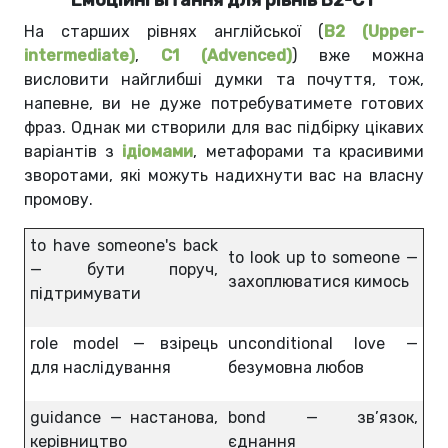
На старших рівнях англійської (
В2 (Upper-
intermediate)
,
С1 (Advenced)
) вже можна
висловити найглибші думки та почуття, тож,
напевне, ви не дуже потребуватимете готових
фраз. Однак ми створили для вас підбірку цікавих
варіантів з
ідіомами
, метафорами та красивими
зворотами, які можуть надихнути вас на власну
промову.
to have someone's back
to look up to someone —
— бути поруч,
захоплюватися кимось
підтримувати
role model — взірець
unconditional love —
для наслідування
безумовна любов
guidance — настанова,
bond — зв’язок,
керівництво
єднання