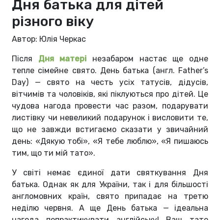
Дня батька для дітей
різного віку
Автор: Юлія Черкас
Після
Дня матері
незабаром настає ще одне
тепле сімейне свято. День батька (англ. Father’s
Day) — свято на честь усіх татусів, дідусів,
вітчимів та чоловіків, які піклуються про дітей. Це
чудова нагода провести час разом, подарувати
листівку чи невеликий подарунок і висловити те,
що не завжди встигаємо сказати у звичайний
день: «Дякую тобі», «Я тебе люблю», «Я пишаюсь
тим, що ти мій тато».
У світі немає єдиної дати святкування Дня
батька. Однак як для України, так і для більшості
англомовних країн, свято припадає на третю
неділю червня. А ще День батька — ідеальна
нагода попрактикувати англійську! Ваш тато