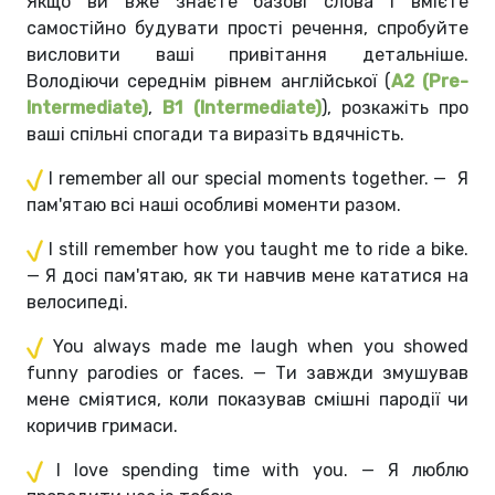
Якщо ви вже знаєте базові слова і вмієте
самостійно будувати прості речення, спробуйте
висловити ваші привітання детальніше.
Володіючи середнім рівнем англійської (
A2 (Pre-
Intermediate)
,
B1 (Intermediate)
), розкажіть про
ваші спільні спогади та виразіть вдячність.
I remember all our special moments together. — Я
пам'ятаю всі наші особливі моменти разом.
I still remember how you taught me to ride a bike.
— Я досі пам'ятаю, як ти навчив мене кататися на
велосипеді.
You always made me laugh when you showed
funny parodies or faces. — Ти завжди змушував
мене сміятися, коли показував смішні пародії чи
коричив гримаси.
I love spending time with you. — Я люблю