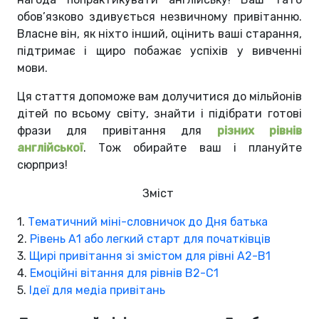
обов’язково здивується незвичному привітанню.
Власне він, як ніхто інший, оцінить ваші старання,
підтримає і щиро побажає успіхів у вивченні
мови.
Ця стаття допоможе вам долучитися до мільйонів
дітей по всьому світу, знайти і підібрати готові
фрази для привітання для
різних рівнів
англійської
. Тож обирайте ваш і плануйте
сюрприз!
Зміст
1.
Тематичний міні-словничок до Дня батька
2.
Рівень А1 або легкий старт для початківців
3.
Щирі привітання зі змістом для рівні А2-В1
4.
Емоційні вітання для рівнів В2-С1
5.
Ідеї для медіа привітань