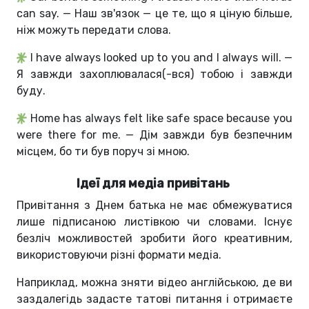
can say. — Наш зв'язок — це те, що я ціную більше,
ніж можуть передати слова.
I have always looked up to you and I always will. —
Я завжди захоплювалася(-вся) тобою і завжди
буду.
Home has always felt like
safe space because you
were there for me. — Дім завжди був безпечним
місцем, бо ти був поруч зі мною.
Ідеї для медіа привітань
Привітання з Днем батька не має обмежуватися
лише підписаною листівкою чи словами. Існує
безліч можливостей зробити його креативним,
використовуючи різні формати медіа.
Наприклад, можна зняти відео англійською, де ви
заздалегідь задасте татові питання і отримаєте