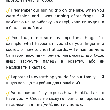
проводити час із тобою.
I remember our fishing trip on the lake, when you
were fishing and I was running after frogs. — Я
пам'ятаю нашу рибалку на озері, коли ти вудив, а
я бігала за жабами.
You taught me so many important things, for
example, what happens if you stick your finger in a
socket, or how to cheat at cards. — Ти навчив мене
багатьом важливим речам, наприклад, що буде,
якщо засунути палець в розетку, або як
махлювати в картах.
I appreciate everything you do for our family. — Я
ціную все, що ти робиш для нашої сім'ї.
Words cannot fully express how thankful I am to
have you. — Слова не можуть повністю передати,
наскільки я вдячна(-ий), що ти у мене є.