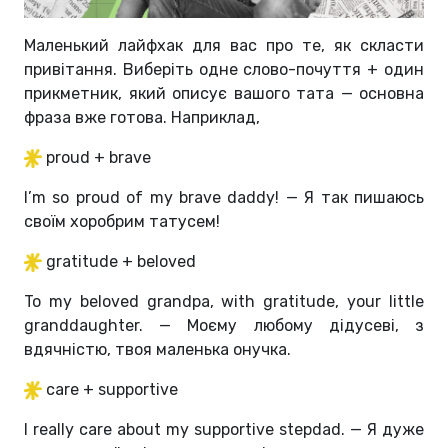
Маленький лайфхак для вас про те, як скласти
привітання. Виберіть одне слово-почуття + один
прикметник, який описує вашого тата — основна
фраза вже готова. Наприклад,
proud + brave
I’m so proud of my brave daddy! — Я так пишаюсь
своїм хоробрим татусем!
gratitude + beloved
To my beloved grandpa, with gratitude, your little
granddaughter. — Моєму любому дідусеві, з
вдячністю, твоя маленька онучка.
care + supportive
I really care about my supportive stepdad. — Я дуже