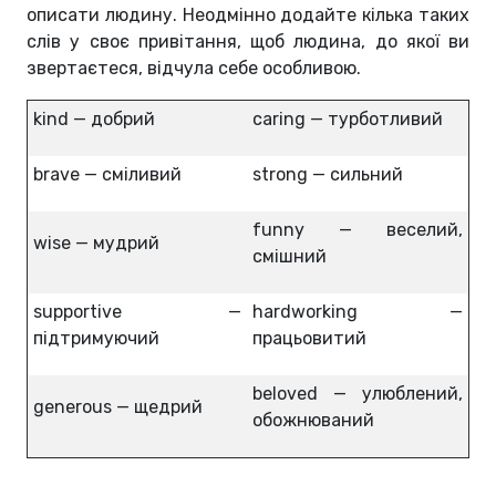
описати людину. Неодмінно додайте кілька таких
слів у своє привітання, щоб людина, до якої ви
звертаєтеся, відчула себе особливою.
kind — добрий
caring — турботливий
brave — сміливий
strong — сильний
funny — веселий,
wise — мудрий
смішний
supportive —
hardworking —
підтримуючий
працьовитий
beloved — улюблений,
generous — щедрий
обожнюваний