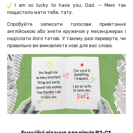
I am so lucky to have you, Dad. — Мені так
пощастило мати тебе, тату.
Спробуйте записати голосове привітання
англійською або зняти кружечок у месенджерах і
надіслати його татові. У такому разі перевірте, чи
правильно ви вимовляєте нові для вас слова.
Емоційні вітання для рівнів В2-С1