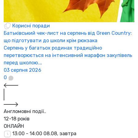
Корисні поради
Батьківський чек-лист на серпень від Green Country:
Н
що підготувати до школи крім рюкзака
а
Серпень у багатьох родинах традиційно
К
перетворюється на інтенсивний марафон закупівель
а
перед школою.…
3
03 серпня 2026
0
Англомовні події..
12-18 років
ОНЛАЙН
13:00 - 14:00
08.08, завтра