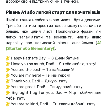
дорожу своїм підтримуючим вітчимом.
Рівень А1 або легкий старт для початківців
Щирі вітання необов’язково мають бути довгими.
Три або чотири простих слова можуть означати
більше, ніж цілий лист. Пропонуємо фрази, які
легко запам’ятати та вимовити, навіть якщо
наразі у вас невисокий рівень англійської (
A1
(Starter або Elementary)
).
Happy Father's Day! — З Днем батька!
I love you so much, Dad! — Я тебе люблю, тату!
You are the best! — Ти найкращий!
You are my hero! — Ти мій герой!
Thank you, Dad! — Дякую, тату!
You are great, Dad! — Ти чудовий, тату!
Big tight hug for you, Dad — Міцні обійми для
тебе, тату
You are so kind, Dad! — Ти такий добрий, тату