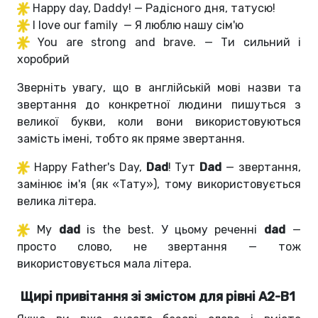
Happy day, Daddy! — Радісного дня, татусю!
I love our family — Я люблю нашу сім'ю
You are strong and brave. — Ти сильний і
хоробрий
Зверніть увагу, що в англійській мові назви та
звертання до конкретної людини пишуться з
великої букви, коли вони використовуються
замість імені, тобто як пряме звертання.
Happy Father's Day,
Dad
! Тут
Dad
— звертання,
замінює ім'я (як «Тату»), тому використовується
велика літера.
My
dad
is the best. У цьому реченні
dad
—
просто слово, не звертання — тож
використовується мала літера.
Щирі привітання зі змістом для рівні А2-В1