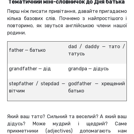
Тематичний міні-словничок до Дня батька
Перш ніж писати привітання, давайте пригадаємо
кілька базових слів. Почнемо з найпростішого і
повторимо, як звуться англійською члени нашої
родини.
dad / daddy — тато /
father — батько
татусь
grandfather — дід
grandpa — дідусь
stepfather / stepdad —
godfather — хрещений
вітчим
батько
Який ваш тато? Сильний та веселий? А який ваш
дідусь? Може мудрий і щедрий? Саме
прикметники (adjectives) допомагають нам