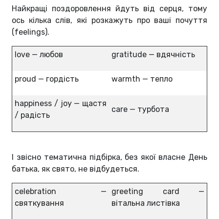
Найкращі поздоровлення йдуть від серця, тому
ось кілька слів, які розкажуть про ваші почуття
(feelings).
love — любов
gratitude — вдячність
proud — гордість
warmth — тепло
happiness / joy — щастя
care — турбота
/ радість
І звісно тематична підбірка, без якої власне День
батька, як свято, не відбудеться.
celebration —
greeting card —
святкування
вітальна листівка