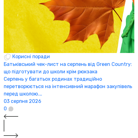
Корисні поради
Батьківський чек-лист на серпень від Green Country:
Н
що підготувати до школи крім рюкзака
а
Серпень у багатьох родинах традиційно
К
перетворюється на інтенсивний марафон закупівель
а
перед школою.…
3
03 серпня 2026
0