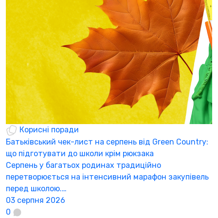
Корисні поради
Батьківський чек-лист на серпень від Green Country:
Н
що підготувати до школи крім рюкзака
а
Серпень у багатьох родинах традиційно
К
перетворюється на інтенсивний марафон закупівель
а
перед школою.…
3
03 серпня 2026
0