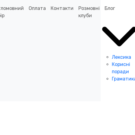
гломовний
Оплата
Контакти
Розмовні
Блог
ір
клуби
Лексика
Корисні
поради
Граматик