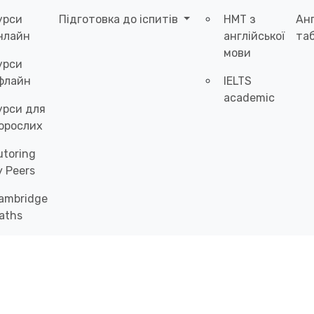
урси
Підготовка до іспитів
НМТ з
Ан
нлайн
англійської
таб
мови
урси
флайн
IELTS
academic
урси для
орослих
utoring
y Peers
ambridge
aths