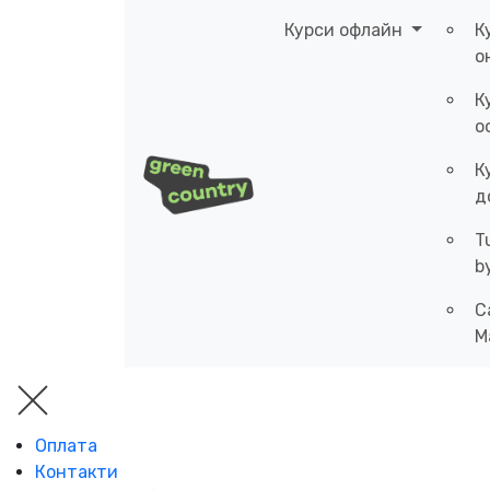
Курси офлайн
К
о
К
о
К
д
T
b
C
M
Оплата
Контакти