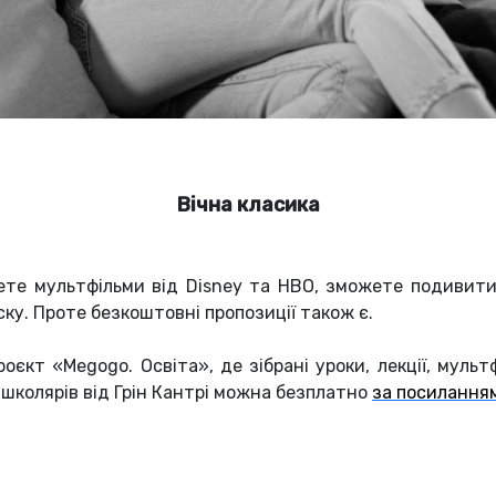
Вічна класика
ете мультфільми від Disney та HBO, зможете подивити
у. Проте безкоштовні пропозиції також є.
кт «Megogo. Освіта», де зібрані уроки, лекції, мульт
 школярів від Грін Кантрі можна безплатно
за посилання