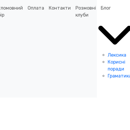
гломовний
Оплата
Контакти
Розмовні
Блог
ір
клуби
Лексика
Корисні
поради
Граматик