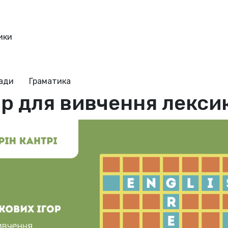
ики
ради
Граматика
ор для вивчення лекси