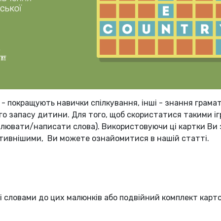
дні - покращують навички спілкування, інші - знання гра
го запасу дитини. Для того, щоб скористатися такими і
ювати/написати слова). Використовуючи ці картки Ви зм
тивнішими, Ви можете ознайомитися в нашій статті.
зі словами до цих малюнків або подвійний комплект карт