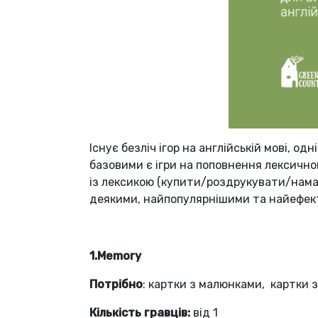
Існує безліч ігор на англійській мові, о
базовими є ігри на поповнення лексично
із лексикою (купити/роздрукувати/намал
деякими, найпопулярнішими та найефек
1.Memory
Потрібно
: картки з малюнками, картки 
Кількість гравців:
від 1