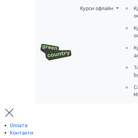
Курси офлайн
К
о
К
о
К
д
T
b
C
M
Оплата
Контакти