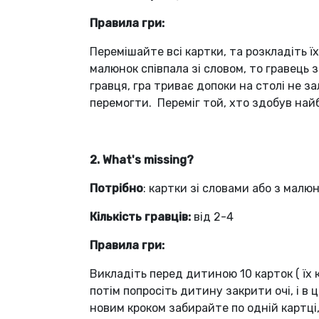
Правила гри:
Перемішайте всі картки, та розкладіть ї
малюнок співпала зі словом, то гравець з
гравця, гра триває допоки на столі не з
перемогти. Переміг той, хто здобув найб
2. What's missing?
Потрібно
: картки зі словами або з малю
Кількість гравців:
від 2-4
Правила гри:
Викладіть перед дитиною 10 карток ( їх 
потім попросіть дитину закрити очі, і в
новим кроком забирайте по одній картці,