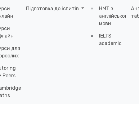
урси
Підготовка до іспитів
НМТ з
Ан
нлайн
англійської
таб
мови
урси
флайн
IELTS
academic
урси для
орослих
utoring
y Peers
ambridge
aths