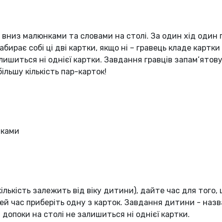
х вниз малюнками та словами на столі. За один хід один 
абирає собі ці дві картки, якщо ні – гравець кладе картки
алишиться ні однієї картки. Завдання гравців запам’ятову
ільшу кількість пар-карток!
нками
кількість залежить від віку дитини), дайте час для того,
 цей час приберіть одну з карток. Завдання дитини - на
 допоки на столі не залишиться ні однієї картки.