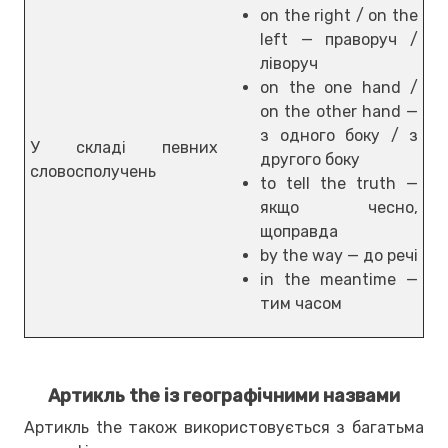
on the right / on the
left — праворуч /
ліворуч
on the one hand /
on the other hand —
з одного боку / з
У складі певних
другого боку
словосполучень
to tell the truth —
якщо чесно,
щоправда
by the way — до речі
in the meantime —
тим часом
Артикль the із географічними назвами
Артикль the також використовується з багатьма