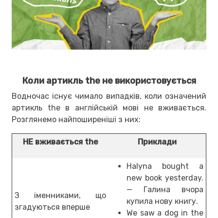
Коли артикль the не використовується
Водночас існує чимало випадків, коли означений
артикль the в англійській мові не вживається.
Розглянемо найпоширеніші з них:
НЕ вживається the
Приклади
Halyna bought a
new book yesterday.
— Галина вчора
З іменниками, що
купила нову книгу.
згадуються вперше
We saw a dog in the