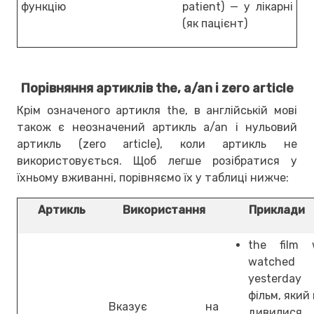
функцію
patient) — у лікарні
(як пацієнт)
Порівняння артиклів the, a/an і zero article
Крім означеного артикля the, в англійській мові
також є неозначений артикль a/an і нульовий
артикль (zero article), коли артикль не
використовується. Щоб легше розібратися у
їхньому вживанні, порівняємо їх у таблиці нижче:
Артикль
Використання
Приклади
the film 
watched
yesterday
фільм, який
Вказує на
дивилися