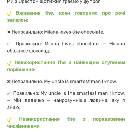
Ми з Орестом щотижня граємо у футбол.
Вживання the, коли говоримо про речі
загалом
:
❌
Неправильно:
Milana loves the chocolate
.
✅
Правильно: Milana loves chocolate. — Мілана
обожнює шоколад.
Невикористання the з найвищим ступенем
порівняння
:
❌
Неправильно:
My uncle is smartest man I know
.
✅
Правильно: My uncle is the smartest man I know.
— Мій дядечко — найрозумніша людина, яку я
знаю.
Невикористання the з порядковими
числівниками
: