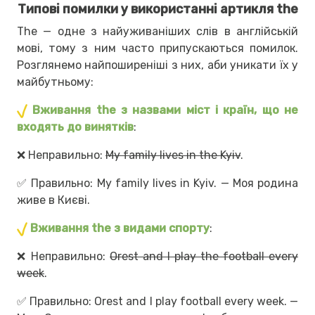
Типові помилки у використанні артикля the
The — одне з найуживаніших слів в англійській
мові, тому з ним часто припускаються помилок.
Розглянемо найпоширеніші з них, аби уникати їх у
майбутньому:
Вживання the з назвами міст і країн, що не
входять до винятків
:
❌
Неправильно:
My family lives in the Kyiv
.
✅
Правильно: My family lives in Kyiv. — Моя родина
живе в Києві.
Вживання the з видами спорту
:
❌
Неправильно:
Orest and I play the football every
week
.
✅
Правильно: Orest and I play football every week. —