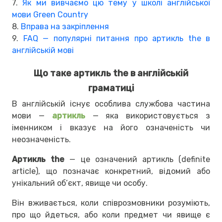
7.
Як ми вивчаємо цю тему у школі англійської
мови Green Country
8.
Вправа на закріплення
9.
FAQ — популярні питання про артикль the в
англійській мові
Що таке артикль the в англійській
граматиці
В англійській існує особлива службова частина
мови —
артикль
— яка використовується з
іменником і вказує на його означеність чи
неозначеність.
Артикль the
— це означений артикль (definite
article), що позначає конкретний, відомий або
унікальний об’єкт, явище чи особу.
Він вживається, коли співрозмовники розуміють,
про що йдеться, або коли предмет чи явище є