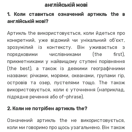
англійській мові
1. Коли ставиться означений артикль the в
англійській мові?
Артикль the використовується, коли йдеться про
конкретний, уже відомий чи унікальний об’єкт,
зрозумілий із контексту. Він уживається з
порядковими числівниками (the first),
прикметниками у найвищому ступені порівняння
(the best), а також із деякими географічними
назвами: річками, морями, океанами, групами гір,
островів та озер, пустелями тощо. The також
використовується, коли є уточнення (наприклад,
підрядне речення або of-phrase).
2. Коли не потрібен артикль the?
Означений артикль the не використовується,
коли ми говоримо про щось узагальнено. Він також