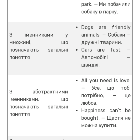
park. — Ми побачили
собаку в парку.
Dogs are friendly
З іменниками у
animals. — Собаки —
множині, що
дружні тварини.
позначають загальні
Cars are fast. —
поняття
Автомобілі —
швидкі.
All you need is love.
— Усе, що тобі
З абстрактними
потрібно, — це
іменниками, що
любов.
позначають загальні
Happiness can’t be
поняття
bought. — Щастя не
можна купити.