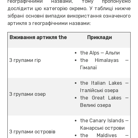
географічними назвами, тому пропонуємо
дослідити цю категорію окремо. У таблиці нижче
зібрані основні випадки використання означеного
артикля з географічними назвами:
Вживання артикля the
Приклади
the Alps — Альпи
З групами гір
the Himalayas —
Гімалаї
the Italian Lakes —
Італійські озера
З групами озер
the Great Lakes —
Великі озера
the Canary Islands —
Канарські острови
З групами островів
the Maldives —