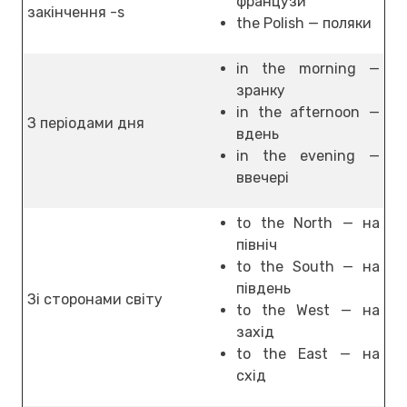
французи
закінчення -s
the Polish — поляки
in the morning —
зранку
in the afternoon —
З періодами дня
вдень
in the evening —
ввечері
to the North — на
північ
to the South — на
південь
Зі сторонами світу
to the West — на
захід
to the East — на
схід