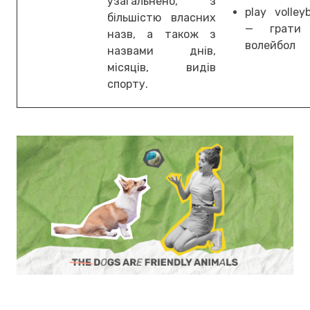
узагальнено, з
play volleyb
більшістю власних
— грати
назв, а також з
волейбол
назвами днів,
місяців, видів
спорту.