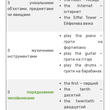
З унікальними
the Internet —
об’єктами, предметами
інтернет
чи явищами
the Eiffel Tower —
Ейфелева вежа
play the piano —
грати на
фортепіано
З музичними
play the guitar —
інструментами
грати на гітарі
play the drums —
грати на барабанах
the first — перший
the tenth —
З
порядковими
десятий
числівниками
the twentieth —
двадцятий