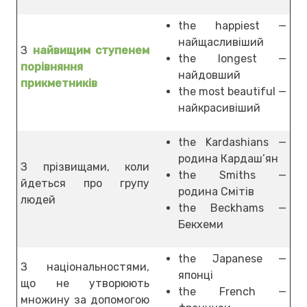
the happiest —
найщасливіший
З
найвищим ступенем
the longest —
порівняння
найдовший
прикметників
the most beautiful —
найкрасивіший
the Kardashians —
родина Кардаш’ян
З прізвищами, коли
the Smiths —
йдеться про групу
родина Смітів
людей
the Beckhams —
Бекхеми
the Japanese —
З національностями,
японці
що не утворюють
the French —
множину за допомогою