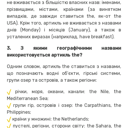
не вживається з більшістю власних назв: іменами,
прізвищами, містами, країнами (за винятком
випадків, де завжди ставиться the, як-от the
USA). Крім того, артикль не вживається з назвами
днів (Monday) і місяців (January), а також в
усталених виразах (наприклад, have breakfast).
3. З якими географічними назвами
використовується артикль the?
Одним словом, артикль the ставиться з назвами,
що позначають водні об’єкти, гірські системи,
групи озер та островів, а також регіони:
річки, моря, океани, канали: the Nile, the
Mediterranean Sea;
групи гір, островів і озер: the Carpathians, the
Philippines;
країни у множині: the Netherlands;
пустелі, регіони, сторони світу: the Sahara, the