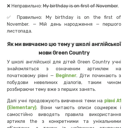
❌
Неправильно:
My birthday is on first of November
.
✅
Правильно: My birthday is on the first of
November. — Мій день народження — першого
листопада.
Як ми вивчаємо цю тему у школі англійської
мови Green Country
У школі англійської для дітей Green Country учні
знайомляться з означеним артиклем на
початковому рівні —
Beginner
. Діти починають з
побудови невеликих діалогів, таким чином
розбираючи тему вже з перших занять.
Далі учні продовжують вивчення теми на
рівні A1
(Elementary)
. Вони читають описи соцмереж і
самостійно виводять правила використання
артикля the з конкретними та унікальними