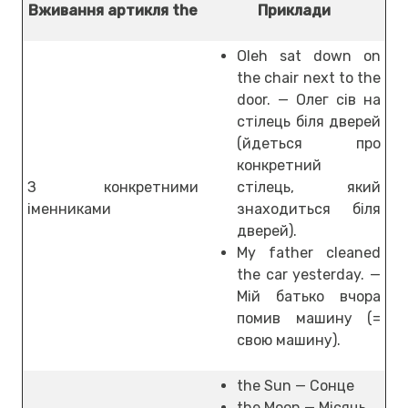
Вживання артикля the
Приклади
Oleh sat down on
the chair next to the
door. — Олег сів на
стілець біля дверей
(йдеться про
конкретний
З конкретними
стілець, який
іменниками
знаходиться біля
дверей).
My father cleaned
the car yesterday. —
Мій батько вчора
помив машину (=
свою машину).
the Sun — Сонце
the Moon — Місяць