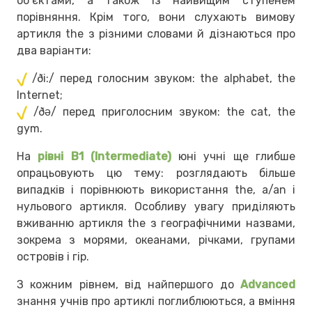
об’єктами, а також із найвищим ступенем
порівняння. Крім того, вони слухають вимову
артикля the з різними словами й дізнаються про
два варіанти:
/ði:/ перед голосним звуком: the alphabet, the
Internet;
/ðə/ перед приголосним звуком: the cat, the
gym.
На
рівні B1 (Intermediate)
юні учні ще глибше
опрацьовують цю тему: розглядають більше
випадків і порівнюють використання the, a/an і
нульового артикля. Особливу увагу приділяють
вживанню артикля the з географічними назвами,
зокрема з морями, океанами, річками, групами
островів і гір.
З кожним рівнем, від найпершого до
Advanced
знання учнів про артиклі поглиблюються, а вміння