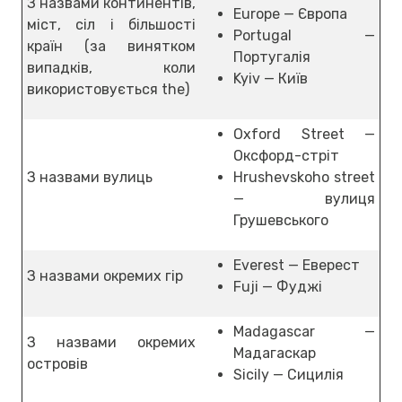
З назвами континентів,
Europe — Європа
міст, сіл і більшості
Portugal —
країн (за винятком
Португалія
випадків, коли
Kyiv — Київ
використовується the)
Oxford Street —
Оксфорд-стріт
З назвами вулиць
Hrushevskoho street
— вулиця
Грушевського
Everest — Еверест
З назвами окремих гір
Fuji — Фуджі
Madagascar —
З назвами окремих
Мадагаскар
островів
Sicily — Сицилія