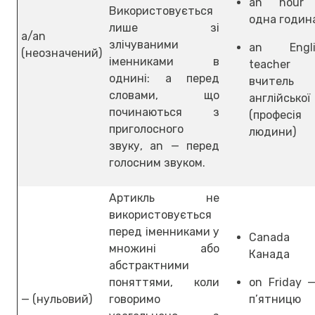
an hour
Використовується
одна годин
лише зі
a/an
злічуваними
an Engli
(неозначений)
іменниками в
teacher
однині: a перед
вчитель
словами, що
англійської
починаються з
(професія
приголосного
людини)
звуку, an — перед
голосним звуком.
Артикль не
використовується
перед іменниками у
Canada
множині або
Канада
абстрактними
поняттями, коли
on Friday 
— (нульовий)
говоримо
п’ятницю