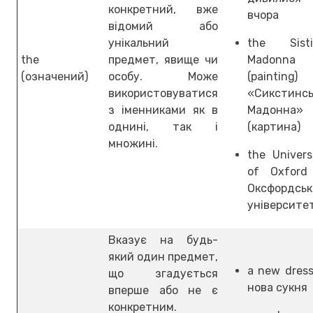
конкретний, вже
вчора
відомий або
унікальний
the Sisti
the
предмет, явище чи
Madonna
(означений)
особу. Може
(painting
використовуватися
«Сикстинсь
з іменниками як в
Мадонна»
однині, так і
(картина)
множині.
the Univers
of Oxford
Оксфордсь
університе
Вказує на будь-
який один предмет,
a new dres
що згадується
нова сукня
вперше або не є
конкретним.