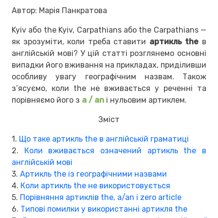
Автор: Марія Панкратова
Kyiv або the Kyiv, Carpathians або the Carpathians —
як зрозуміти, коли треба ставити
артикль the
в
англійській мові? У цій статті розглянемо основні
випадки його вживання на прикладах, приділивши
особливу увагу географічним назвам. Також
з’ясуємо, коли the не вживається у реченні та
порівняємо його з
a / an
і нульовим артиклем.
Зміст
1.
Що таке артикль the в англійській граматиці
2.
Коли вживається означений артикль the в
англійській мові
3.
Артикль the із географічними назвами
4.
Коли артикль the не використовується
5.
Порівняння артиклів the, a/an і zero article
6.
Типові помилки у використанні артикля the