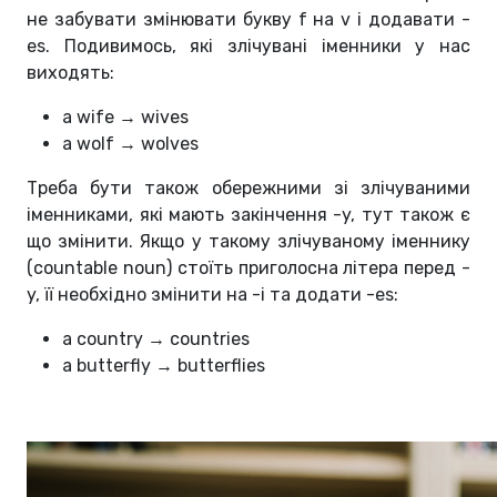
не забувати змінювати букву f на v і додавати -
es. Подивимось, які злічувані іменники у нас
виходять:
a wife → wives
a wolf → wolves
Треба бути також обережними зі злічуваними
іменниками, які мають закінчення -y, тут також є
що змінити. Якщо у такому злічуваному іменнику
(countable noun) стоїть приголосна літера перед -
y, її необхідно змінити на -i та додати -es:
a country → countries
a butterfly → butterflies