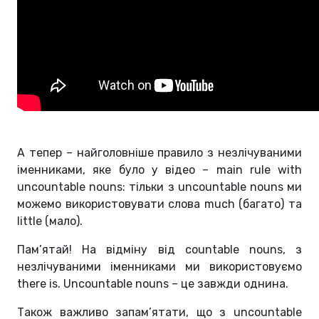
А тепер – найголовніше правило з незлічуваними
іменниками, яке було у відео – main rule with
uncountable nouns: тільки з uncountable nouns ми
можемо використовувати слова much (багато) та
little (мало).
Пам’ятай! На відміну від countable nouns, з
незлічуваними іменниками ми використовуємо
there is. Uncountable nouns – це завжди однина.
Також важливо запам’ятати, що з uncountable