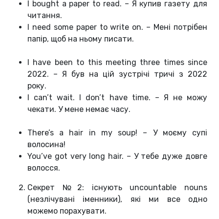
I bought a paper to read. – Я купив газету для
читання.
I need some paper to write on. – Мені потрібен
папір, щоб на ньому писати.
I have been to this meeting three times since
2022. – Я був на цій зустрічі тричі з 2022
року.
I can’t wait. I don’t have time. – Я не можу
чекати. У мене немає часу.
There’s a hair in my soup! – У моєму супі
волосина!
You’ve got very long hair. – У тебе дуже довге
волосся.
Секрет №2: існують uncountable nouns
(незлічувані іменники), які ми все одно
можемо порахувати.