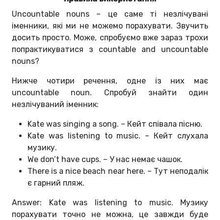
Uncountable nouns – це саме ті незлічувані
іменники, які ми не можемо порахувати. Звучить
досить просто. Може, спробуємо вже зараз трохи
попрактикуватися з countable and uncountable
nouns?
Нижче чотири речення, одне із них має
uncountable noun. Спробуй знайти один
незлічуваний іменник:
Kate was singing a song. – Кейт співала пісню.
Kate was listening to music. – Кейт слухала
музику.
We don’t have cups. – У нас немає чашок.
There is a nice beach near here. – Тут неподалік
є гарний пляж.
Answer: Kate was listening to music. Музику
порахувати точно не можна, це завжди буде