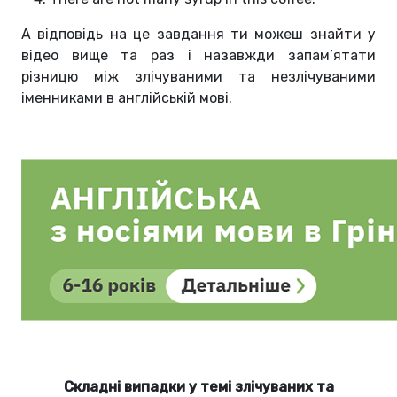
А відповідь на це завдання ти можеш знайти у
відео вище та раз і назавжди запам’ятати
різницю між злічуваними та незлічуваними
іменниками в англійській мові.
Складні випадки у темі злічуваних та