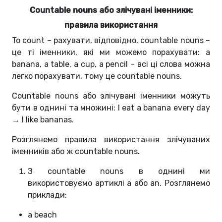
Countable nouns або злічувані іменники:
правила використання
To count – рахувати, відповідно, countable nouns –
це ті іменники, які ми можемо порахувати: a
banana, a table, a cup, a pencil – всі ці слова можна
легко порахувати, тому це countable nouns.
Countable nouns або злічувані іменники можуть
бути в однині та множині: I eat a banana every day
→ I like bananas.
Розглянемо правила використання злічуваних
іменників або ж countable nouns.
З countable nouns в однині ми
використовуємо артиклі a або an. Розглянемо
приклади:
a beach