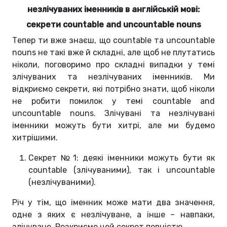
незлічуваних іменників в англійській мові:
секрети countable and uncountable nouns
Тепер ти вже знаєш, що countable та uncountable
nouns не такі вже й складні, але щоб не плутатись
ніколи, поговоримо про складні випадки у темі
злічуваних та незлічуваних іменників. Ми
відкриємо секрети, які потрібно знати, щоб ніколи
не робити помилок у темі countable and
uncountable nouns. Злічувані та незлічувані
іменники можуть бути хитрі, але ми будемо
хитрішими.
Секрет №1: деякі іменники можуть бути як
countable (злічуваними), так і uncountable
(незлічуваними).
Річ у тім, що іменник може мати два значення,
одне з яких є незлічуване, а інше – навпаки,
злічуване. Розкриємо цей секрет повністю.