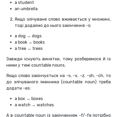
a student
an umbrella
Якщо злічуване слово вживається у множині,
тоді додаємо до нього закінчення -s:
a dog → dogs
a book → books
a tree → trees
Завжди існують винятки, тому розберемося й із
ними у темі countable nouns.
Якщо слово закінчується на -s, -x, -z, -sh, -ch, то
до злічуваного іменника (countable noun) треба
додати -es:
a box → boxes
a watch → watches
А в countable noun із закінченням -f/-fe потрібно