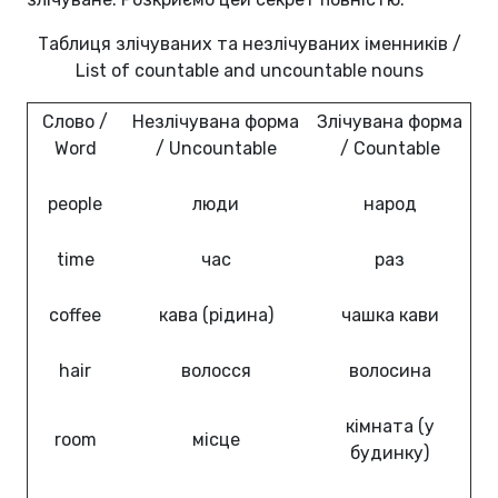
Таблиця злічуваних та незлічуваних іменників /
List of countable and uncountable nouns
Слово /
Незлічувана форма
Злічувана форма
Word
/ Uncountable
/ Countable
people
люди
народ
time
час
раз
coffee
кава (рідина)
чашка кави
hair
волосся
волосина
кімната (у
room
місце
будинку)