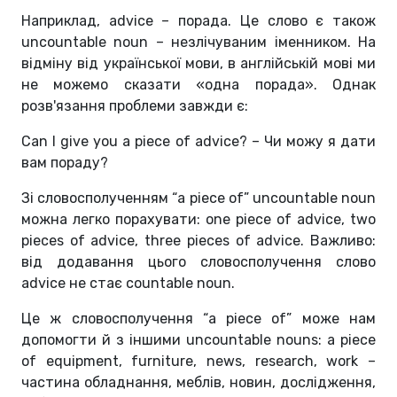
Наприклад, advice – порада. Це слово є також
uncountable noun – незлічуваним іменником. На
відміну від української мови, в англійській мові ми
не можемо сказати «одна порада». Однак
розв'язання проблеми завжди є:
Can I give you a piece of advice? – Чи можу я дати
вам пораду?
Зі словосполученням “a piece of” uncountable noun
можна легко порахувати: one piece of advice, two
pieces of advice, three pieces of advice. Важливо:
від додавання цього словосполучення слово
advice не стає countable noun.
Це ж словосполучення “a piece of” може нам
допомогти й з іншими uncountable nouns: a piece
of equipment, furniture, news, research, work –
частина обладнання, меблів, новин, дослідження,