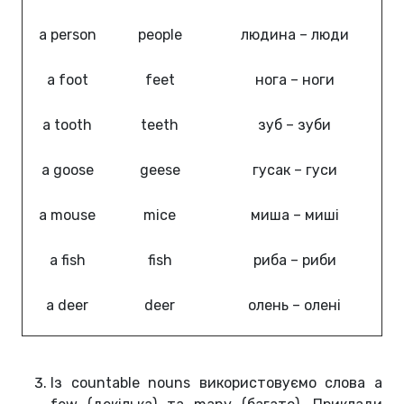
a person
people
людина – люди
a foot
feet
нога – ноги
a tooth
teeth
зуб – зуби
a goose
geese
гусак – гуси
a mouse
mice
миша – миші
a fish
fish
риба – риби
a deer
deer
олень – олені
Із countable nouns використовуємо слова a