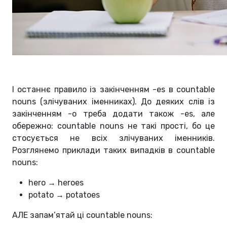
І останнє правило із закінченням -es в countable
nouns (злічуваних іменниках). До деяких слів із
закінченням -o треба додати також -es, але
обережно: countable nouns не такі прості, бо це
стосується не всіх злічуваних іменників.
Розглянемо приклади таких випадків в countable
nouns:
hero → heroes
potato → potatoes
АЛЕ запам’ятай ці countable nouns: