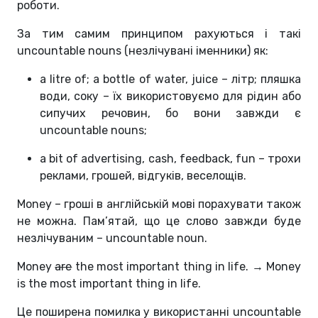
роботи.
За тим самим принципом рахуються і такі
uncountable nouns (незлічувані іменники) як:
a litre of; a bottle of water, juice – літр; пляшка
води, соку – їх використовуємо для рідин або
сипучих речовин, бо вони завжди є
uncountable nouns;
a bit of advertising, cash, feedback, fun – трохи
реклами, грошей, відгуків, веселощів.
Money – гроші в англійській мові порахувати також
не можна. Пам’ятай, що це слово завжди буде
незлічуваним – uncountable noun.
Money
are
the most important thing in life. → Money
is the most important thing in life.
Це поширена помилка у використанні uncountable