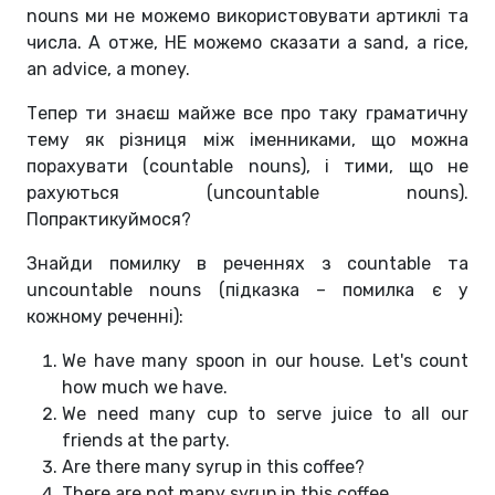
nouns ми не можемо використовувати артиклі та
числа. А отже, НЕ можемо сказати a sand, a rice,
an advice, a money.
Тепер ти знаєш майже все про таку граматичну
тему як різниця між іменниками, що можна
порахувати (countable nouns), і тими, що не
рахуються (uncountable nouns).
Попрактикуймося?
Знайди помилку в реченнях з countable та
uncountable nouns (підказка – помилка є у
кожному реченні):
We have many spoon in our house. Let's count
how much we have.
We need many cup to serve juice to all our
friends at the party.
Are there many syrup in this coffee?
There are not many syrup in this coffee.