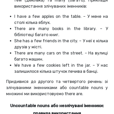
few (декілька) та many (багато). Приклади
використання злічуваних іменників:
I have a few apples on the table. – У мене на
столі кілька яблук.
There are many books in the library. – У
бібліотеці багато книг.
She has a few friends in the city. – У неї є кілька
друзів у місті.
There are many cars on the street. – На вулиці
багато машин.
We have a few cookies left in the jar. – У нас
залишилося кілька штучок печива в банці.
Придивися до другого та четвертого речень: зі
злічуваними іменниками або countable nouns у
множині ми використовуємо there are.
Uncountable nouns або незлічувані іменники:
правила використання