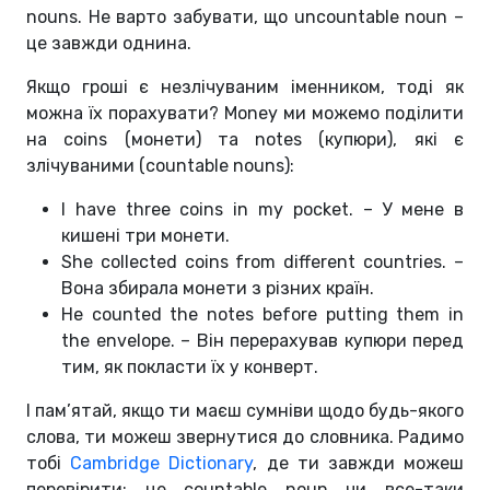
nouns. Не варто забувати, що uncountable noun –
це завжди однина.
Якщо гроші є незлічуваним іменником, тоді як
можна їх порахувати? Money ми можемо поділити
на coins (монети) та notes (купюри), які є
злічуваними (countable nouns):
I have three coins in my pocket. – У мене в
кишені три монети.
She collected coins from different countries. –
Вона збирала монети з різних країн.
He counted the notes before putting them in
the envelope. – Він перерахував купюри перед
тим, як покласти їх у конверт.
І пам’ятай, якщо ти маєш сумніви щодо будь-якого
слова, ти можеш звернутися до словника. Радимо
тобі
Cambridge Dictionary
, де ти завжди можеш
перевірити: це countable noun чи все-таки