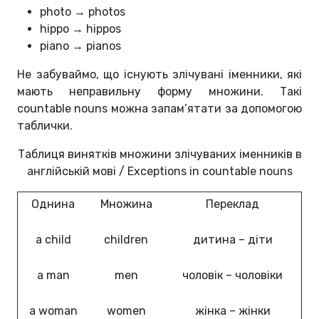
photo → photos
hippo → hippos
piano → pianos
Не забуваймо, що існують злічувані іменники, які
мають неправильну форму множини. Такі
countable nouns можна запам’ятати за допомогою
таблички.
Таблиця винятків множини злічуваних іменників в
англійській мові / Exceptions in countable nouns
Однина
Множина
Переклад
a child
children
дитина – діти
a man
men
чоловік – чоловіки
a woman
women
жінка – жінки