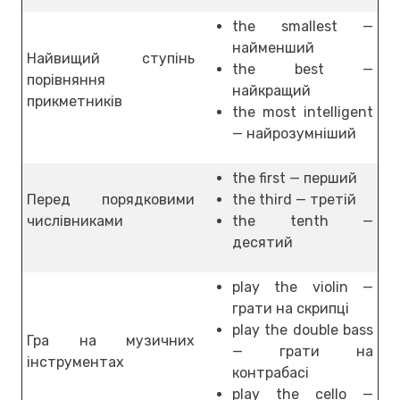
the smallest —
найменший
Найвищий ступінь
the best —
порівняння
найкращий
прикметників
the most intelligent
— найрозумніший
the first — перший
Перед порядковими
the third — третій
числівниками
the tenth —
десятий
play the violin —
грати на скрипці
play the double bass
Гра на музичних
— грати на
інструментах
контрабасі
play the cello —