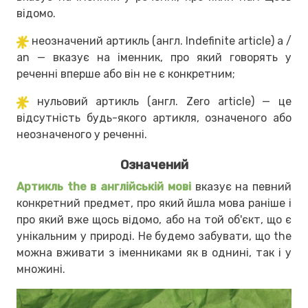
відомо.
неозначений артикль (англ. Indefinite article) a /
an — вказує на іменник, про який говорять у
реченні вперше або він не є конкретним;
нульовий артикль (англ. Zero article) — це
відсутність будь-якого артикля, означеного або
неозначеного у реченні.
Означений
Артикль the в англійській мові
вказує на певний
конкретний предмет, про який йшла мова раніше і
про який вже щось відомо, або на той об'єкт, що є
унікальним у природі. Не будемо забувати, що the
можна вживати з іменниками як в однині, так і у
множині.