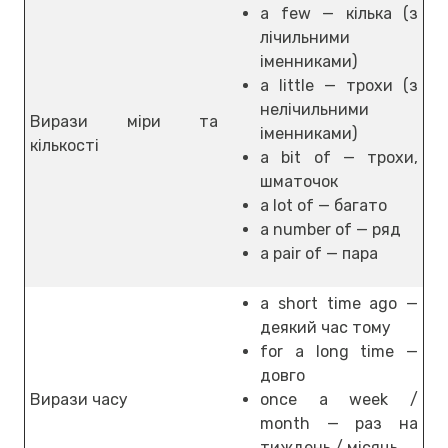
a few — кілька (з
лічильними
іменниками)
a little — трохи (з
нелічильними
Вирази міри та
іменниками)
кількості
a bit of — трохи,
шматочок
a lot of — багато
a number of — ряд
a pair of — пара
a short time ago —
деякий час тому
for a long time —
довго
Вирази часу
once a week /
month — раз на
тиждень / місяць