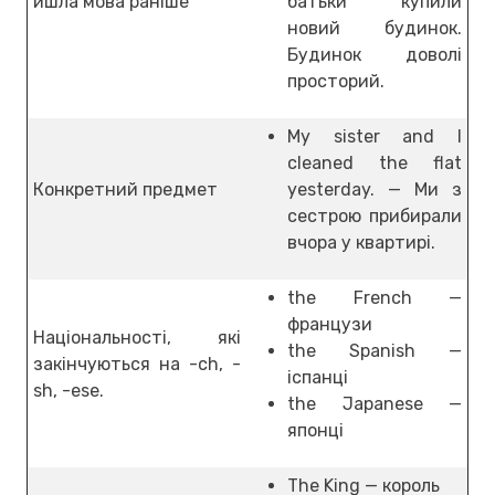
йшла мова раніше
батьки купили
новий будинок.
Будинок доволі
просторий.
My sister and I
cleaned the flat
Конкретний предмет
yesterday. — Ми з
сестрою прибирали
вчора у квартирі.
the French —
французи
Національності, які
the Spanish —
закінчуються на -ch, -
іспанці
sh, -ese.
the Japanese —
японці
The King — король