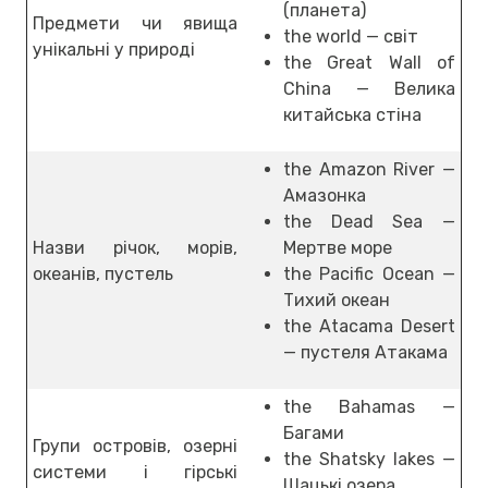
(планета)
Предмети чи явища
the world — світ
унікальні у природі
the Great Wall of
China — Велика
китайська стіна
the Amazon River —
Амазонка
the Dead Sea —
Назви річок, морів,
Мертве море
океанів, пустель
the Pacific Ocean —
Тихий океан
the Atacama Desert
— пустеля Атакама
the Bahamas —
Багами
Групи островів, озерні
the Shatsky lakes —
системи і гірські
Шацькі озера