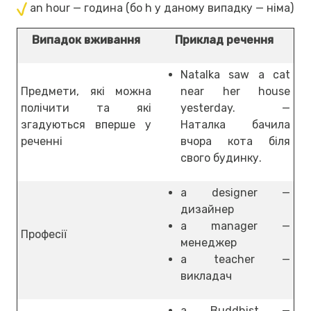
an hour — година (бо h у даному випадку — німа)
Випадок вживання
Приклад речення
Natalka saw a cat
Предмети, які можна
near her house
полічити та які
yesterday. —
згадуються вперше у
Наталка бачила
реченні
вчора кота біля
свого будинку.
a designer —
дизайнер
a manager —
Професії
менеджер
a teacher —
викладач
a Buddhist —