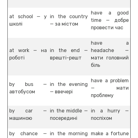
have a good
at school — у
in the country
time — добре
школі
— за містом
провести час
have a
at work — на
in the end —
headache —
роботі
врешті-решт
мати головний
біль
have a problem
by bus —
in the evening
— мати
автобусом
— ввечері
проблему
by car —
in the middle —
in a hurry —
машиною
посередині
поспіхом
by chance —
in the morning
make a fortune