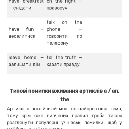
have breakfast
on the right —
— снідати
праворуч
talk on the
have fun —
phone —
веселитися
говорити по
телефону
leave home —
tell the truth —
залишати дім
казати правду
Типові помилки вживання артиклів a / an,
the
Артиклі в англійській мові не найпростіша тема,
тому крім вже вивчених правил треба також
розглянути популярні учнівські помилки, щоб у