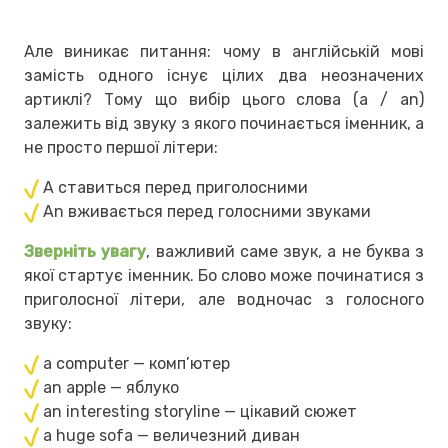
Але виникає питання: чому в англійській мові
замість одного існує цілих два неозначених
артиклі? Тому що вибір цього слова (a / an)
залежить від звуку з якого починається іменник, а
не просто першої літери:
A ставиться перед приголосними
An вживається перед голосними звуками
Зверніть увагу
, важливий саме звук, а не буква з
якої стартує іменник. Бо слово може починатися з
приголосної літери, але водночас з голосного
звуку:
a computer — комп’ютер
an apple — яблуко
an interesting storyline — цікавий сюжет
a huge sofa — величезний диван