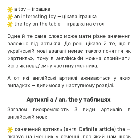
a toy — іграшка
an interesting toy — цікава іграшка
the toy on the table — іграшка на столі
Одне й те саме слово може мати різне значення
залежно від артикля. До речі, цікаво й те, що в
українській мові взагалі немає такого поняття як
«артикль», тому в англійській можна сприймати
його як невід’ємну частину іменника.
А от які англійські артиклі вживаються у яких
випадках — дивимося у наступному розділі.
Артиклі a / an, the у таблицях
Загалом виокремлюють 3 види артиклів в
англійській мові:
означений артикль (англ. Definite article) the —
вказує на іменник у реченні, про який нам щось