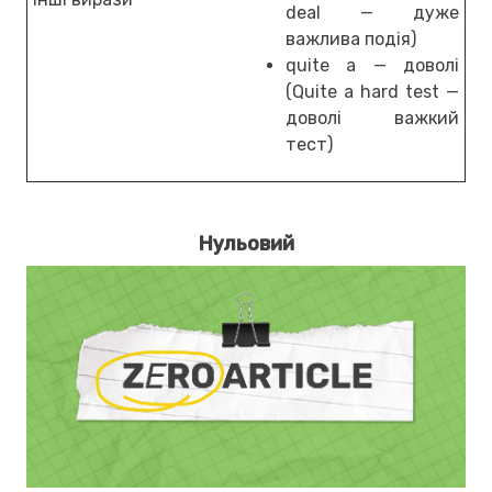
deal — дуже
важлива подія)
quite a — доволі
(Quite a hard test —
доволі важкий
тест)
Нульовий