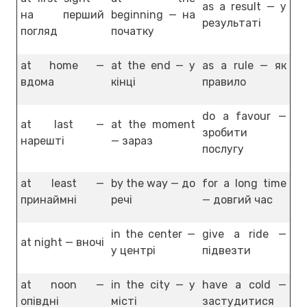
as a result — у
на перший
beginning — на
результаті
погляд
початку
at home —
at the end — у
as a rule — як
вдома
кінці
правило
do a favour —
at last —
at the moment
зробити
нарешті
— зараз
послугу
at least —
by the way — до
for a long time
принаймні
речі
— довгий час
in the center —
give a ride —
at night — вночі
у центрі
підвезти
at noon —
in the city — у
have a cold —
опівдні
місті
застудитися