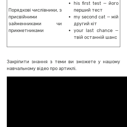
his first test — його
Порядкові числівники, з
перший тест
присвійними
my second cat — мій
займенниками чи
другий кіт
прикметниками
your last chance —
твій останній шанс
Закріпити знання з теми ви зможете у нашому
навчальному відео про артиклі.