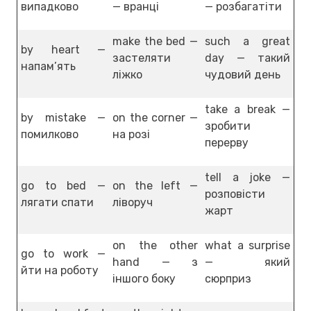
випадково
— вранці
— розбагатіти
make the bed —
such a great
by heart —
застеляти
day — такий
напам’ять
ліжко
чудовий день
take a break —
by mistake —
on the corner —
зробити
помилково
на розі
перерву
tell a joke —
go to bed —
on the left —
розповісти
лягати спати
ліворуч
жарт
on the other
what a surprise
go to work —
hand — з
— який
йти на роботу
іншого боку
сюрприз