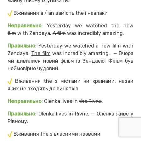
майбутньому їх уникати.
Вживання a / an замість the і навпаки
Неправильно
: Yesterday we watched
the new
film
with Zendaya.
A film
was incredibly amazing.
Правильно
: Yesterday we watched
a new film
with
Zendaya.
The film
was incredibly amazing. — Вчора
ми дивилися новий фільм із Зендаєю. Фільм був
неймовірно чудовий.
Вживання the з містами чи країнами, назви
яких не входять до винятків
Неправильно
: Olenka lives in
the Rivne
.
Правильно
: Olenka lives
in Rivne
. — Оленка живе у
Рівному.
Вживання the з власними назвами