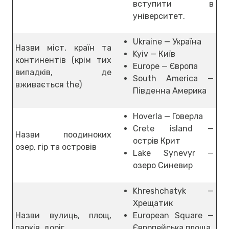
вступити в
університет.
Ukraine — Україна
Назви міст, країн та
Kyiv — Київ
континентів (крім тих
Europe — Європа
випадків, де
South America —
вживається the)
Південна Америка
Hoverla — Говерла
Crete island —
Назви поодиноких
острів Крит
озер, гір та островів
Lake Synevyr —
озеро Синевир
Khreshchatyk —
Хрещатик
Назви вулиць, площ,
European Square —
парків, доріг
Європейська площа