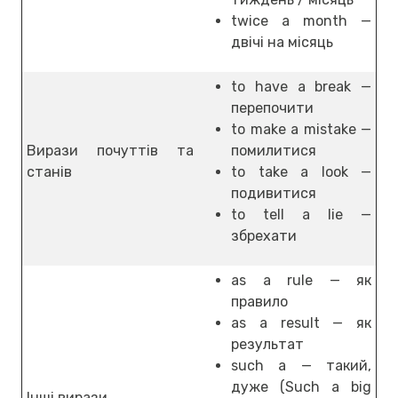
twice a month —
двічі на місяць
to have a break —
перепочити
to make a mistake —
Вирази почуттів та
помилитися
станів
to take a look —
подивитися
to tell a lie —
збрехати
as a rule — як
правило
as a result — як
результат
such a — такий,
дуже (Such a big
Інші вирази