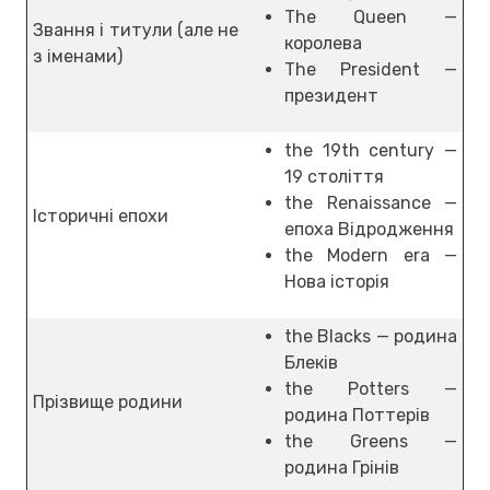
The Queen —
Звання і титули (але не
королева
з іменами)
The President —
президент
the 19th century —
19 століття
the Renaissance —
Історичні епохи
епоха Відродження
the Modern era —
Нова історія
the Blacks — родина
Блеків
the Potters —
Прізвище родини
родина Поттерів
the Greens —
родина Грінів