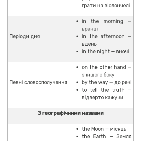
грати на віолончелі
in the morning —
вранці
Періоди дня
in the afternoon —
вдень
in the night — вночі
on the other hand —
з іншого боку
Певні словосполучення
by the way — до речі
to tell the truth —
відверто кажучи
З географічними назвами
the Moon — місяць
the Earth — Земля