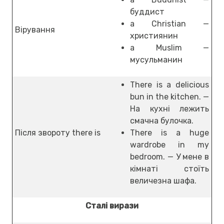
буддист
a Christian —
Вірування
християнин
a Muslim —
мусульманин
There is a delicious
bun in the kitchen. —
На кухні лежить
смачна булочка.
Після звороту there is
There is a huge
wardrobe in my
bedroom. — У мене в
кімнаті стоїть
величезна шафа.
Сталі вирази