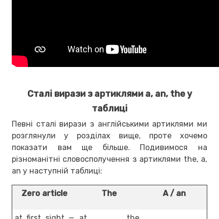
Сталі вирази з артиклями a, an, the у
таблиці
Певні сталі вирази з англійськими артиклями ми
розглянули у розділах вище, проте хочемо
показати вам ще більше. Подивимося на
різноманітні словосполучення з артиклями the, a,
an у наступній таблиці:
Zero article
The
A / an
at first sight —
at the