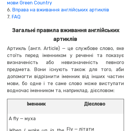
мови Green Country
6.
Вправа на вживання англійських артиклів
7.
FAQ
Загальні правила вживання англійських
артиклів
Артикль (англ. Article) — це службове слово, яке
стоїть перед іменником у реченні та показує
визначеність або невизначеність певного
предмета. Вони існують також для того, аби
допомогти відрізнити іменник від інших частин
мови, бо одне і те саме слово може виступати
водночас іменником та, наприклад. дієсловом:
Іменник
Дієслово
A fly — муха
Fly — літати
When I woke up in the