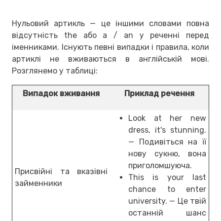
Нульовий артикль — це іншими словами повна
відсутність the або a / an у реченні перед
іменниками. Існують певні випадки і правила, коли
артиклі не вживаються в англійській мові.
Розглянемо у таблиці:
Випадок вживання
Приклад речення
Look at her new
dress, it's stunning.
— Подивіться на її
нову сукню, вона
приголомшуюча.
Присвійні та вказівні
This is your last
займенники
chance to enter
university. — Це твій
останній шанс