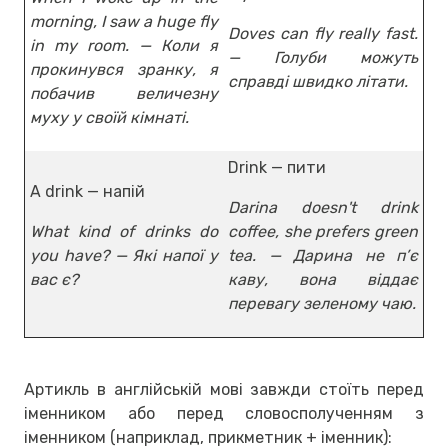
morning, I saw a huge fly
Doves can fly really fast.
in my room. — Коли я
— Голуби можуть
прокинувся зранку, я
справді швидко літати.
побачив величезну
муху у своїй кімнаті.
Drink — пити
A drink — напій
Darina doesn't drink
What kind of drinks do
coffee, she prefers green
you have? — Які напої у
tea. — Дарина не п’є
вас є?
каву, вона віддає
перевагу зеленому чаю.
Артикль в англійській мові завжди стоїть перед
іменником або перед словосполученням з
іменником (наприклад, прикметник + іменник):