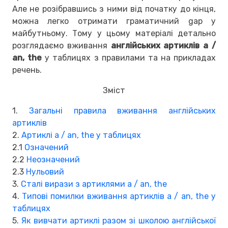
Але не розібравшись з ними від початку до кінця,
можна легко отримати граматичний gap у
майбутньому. Тому у цьому матеріалі детально
розглядаємо вживання
англійських артиклів a /
an, the
у таблицях з правилами та на прикладах
речень.
Зміст
1.
Загальні правила вживання англійських
артиклів
2.
Артиклі a / an, the у таблицях
2.1
Означений
2.2
Неозначений
2.3
Нульовий
3.
Сталі вирази з артиклями a / an, the
4.
Типові помилки вживання артиклів a / an, the у
таблицях
5.
Як вивчати артиклі разом зі школою англійської