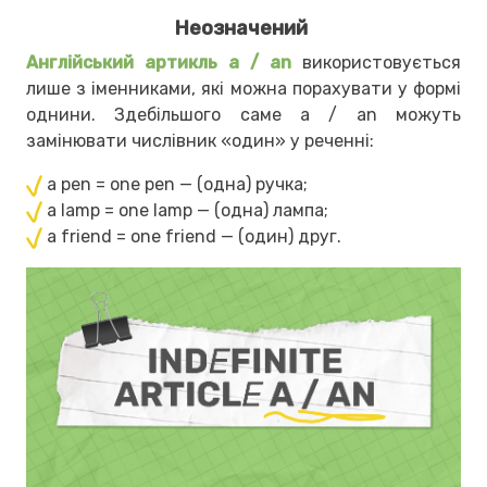
Неозначений
Англійський артикль a / an
використовується
лише з іменниками, які можна порахувати у формі
однини. Здебільшого саме a / an можуть
замінювати числівник «один» у реченні:
a pen = one pen — (одна) ручка;
a lamp = one lamp — (одна) лампа;
a friend = one friend — (один) друг.