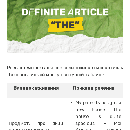
Розглянемо детальніше коли вживається артикль
the в англійській мові у наступній таблиці:
Випадок вживання
Приклад речення
My parents bought a
new house. The
house is quite
Предмет, про який
spacious. — Мої