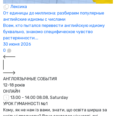
Лексика
От единицы до миллиона: разбираем популярные
П
английские идиомы с числами
В
Всем, кто пытался перевести английскую идиому
в
буквально, знакомо специфическое чувство
…
растерянности.…
2
30 июня 2026
0
АНГЛОЯЗЫЧНЫЕ СОБЫТИЯ
12-18 років
ОНЛАЙН
13:00 - 14:00
08.08, Saturday
УРОК ГУМАННОСТІ №1
Кому, як не нам із вами, знати, що освіта ширша за