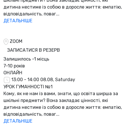
шкільні предмети? Вона закладає цінності, які
дитина нестиме із собою в доросле життя: емпатію,
відповідальність, поваг...
ДЕТАЛЬНІШЕ
ZOOM
ЗАПИСАТИСЯ В РЕЗЕРВ
Залишилось
-1 місць
7-10 років
ОНЛАЙН
13:00 - 14:00
08.08, Saturday
УРОК ГУМАННОСТІ №1
Кому, як не нам із вами, знати, що освіта ширша за
шкільні предмети? Вона закладає цінності, які
дитина нестиме із собою в доросле життя: емпатію,
відповідальність, поваг...
ДЕТАЛЬНІШЕ