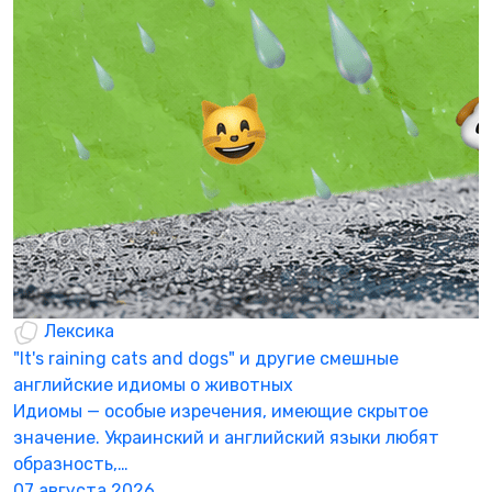
О
а
В
б
р
3
Лексика
"It's raining cats and dogs" и другие смешные
английские идиомы о животных
Идиомы — особые изречения, имеющие скрытое
значение. Украинский и английский языки любят
образность,…
07 августа 2026