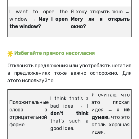
I want to open the
Я хочу открыть окно →
window →
May I open
Могу ли я открыть
the window?
окно?
Избегайте прямого несогласия
Отклонять предложения или употреблять негатив
в предложениях тоже важно осторожно. Для
этого используйте:
Я считаю, что
I think that’s a
Положительные
это плохая
bad idea → I
слова в
идея → я
не
don't think
отрицательной
думаю,
что это
that's such a
форме
столь хорошая
good idea.
идея.