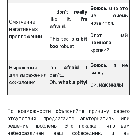
Боюсь,
мне это
I don't
really
не очень
like it,
I'm
Смягчение
нравится.
afraid.
негативных
Этот чай
предложений
This tea is
a bit
немного
too
robust.
крепкий.
Боюсь,
я не
Выражения
I’m
afraid
I
смогу…
для выражения
can't…
сожаления
Oh,
what a pity!
Ой,
как жаль!
По возможности объясняйте причину своего
отсутствия, предлагайте альтернативы или
решение проблемы. Это покажет, что вам
небезразличен ваш собеседник, и вы