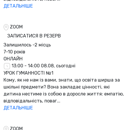
ДЕТАЛЬНІШЕ
ZOOM
ЗАПИСАТИСЯ В РЕЗЕРВ
Залишилось
-2 місць
7-10 років
ОНЛАЙН
13:00 - 14:00
08.08, сьогодні
УРОК ГУМАННОСТІ №1
Кому, як не нам із вами, знати, що освіта ширша за
шкільні предмети? Вона закладає цінності, які
дитина нестиме із собою в доросле життя: емпатію,
відповідальність, поваг...
ДЕТАЛЬНІШЕ
ZOOM