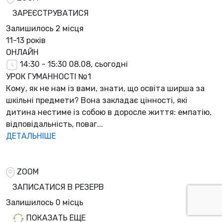
ЗАРЕЄСТРУВАТИСЯ
Залишилось
2 місця
11-13 років
ОНЛАЙН
14:30 - 15:30
08.08, сьогодні
УРОК ГУМАННОСТІ №1
Кому, як не нам із вами, знати, що освіта ширша за
шкільні предмети? Вона закладає цінності, які
дитина нестиме із собою в доросле життя: емпатію,
відповідальність, поваг...
ДЕТАЛЬНІШЕ
ZOOM
ЗАПИСАТИСЯ В РЕЗЕРВ
Залишилось
0 місць
ПОКАЗАТЬ ЕЩЕ