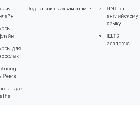
урсы
Подготовка к экзаменам
НМТ по
нлайн
английскому
языку
урсы
флайн
IELTS
academic
урсы для
зрослых
utoring
y Peers
ambridge
aths