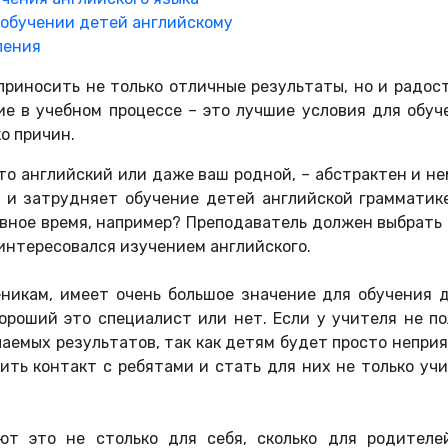
 обучении детей английскому
ления
риносить не только отличные результаты, но и радост
е в учебном процессе – это лучшие условия для обуч
ко причин.
 то английский или даже ваш родной, – абстрактен и 
о и затрудняет обучение детей английской грамматик
овное время, например? Преподаватель должен выбрать
аинтересовался изучением английского.
еникам, имеет очень большое значение для обучения 
хороший это специалист или нет. Если у учителя не п
елаемых результатов, так как детям будет просто непри
ть контакт с ребятами и стать для них не только учи
ают это не столько для себя, сколько для родител