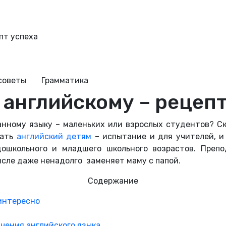
пт успеха
советы
Грамматика
 английскому – рецепт
анному языку – маленьких или взрослых студентов? Ско
вать
английский детям
– испытание и для учителей, и
дошкольного и младшего школьного возрастов. Препо
мысле даже ненадолго заменяет маму с папой.
Содержание
 интересно
чения английского языка