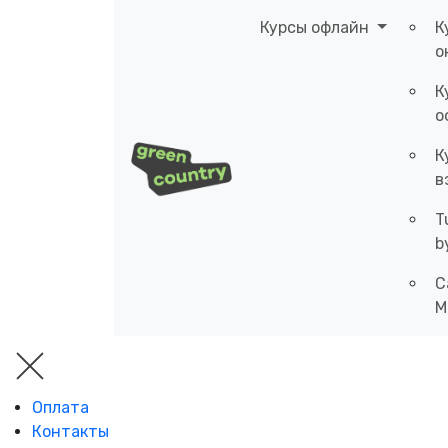
Курсы офлайн
К
о
К
о
К
в
T
b
C
M
Оплата
Контакты