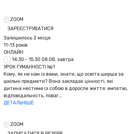
ZOOM
ЗАРЕЄСТРУВАТИСЯ
Залишилось
2 місця
11-13 років
ОНЛАЙН
14:30 - 15:30
08.08, завтра
УРОК ГУМАННОСТІ №1
Кому, як не нам із вами, знати, що освіта ширша за
шкільні предмети? Вона закладає цінності, які
дитина нестиме із собою в доросле життя: емпатію,
відповідальність, поваг...
ДЕТАЛЬНІШЕ
ZOOM
ЗАПИСАТИСЯ В РЕЗЕРВ