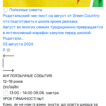
Полезные советы
Родительский чек-лист на август от Green Country:
Н
что подготовить к школе кроме рюкзака
а
Август во многих семьях традиционно превращается
К
в интенсивный марафон закупок перед школой.
а
Родители…
3
03 августа 2026
0
АНГЛОЯЗЫЧНЫЕ СОБЫТИЯ
12-18 років
ОНЛАЙН
13:00 - 14:00
08.08, завтра
УРОК ГУМАННОСТІ №1
Кому, як не нам із вами, знати, що освіта ширша за