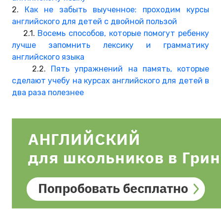
2.
Как не забыть выученное: проходим курсы
английского для детей с двойной пользой
2.1.
Восемь способов, которые помогут ребенку
лучше запомнить лексику и грамматику
английского языка
2.2.
Пять упражнений на память, которые
сделают учебу на курсах английского для детей в
два раза полезнее