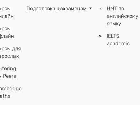
урсы
Подготовка к экзаменам
НМТ по
нлайн
английскому
языку
урсы
флайн
IELTS
academic
урсы для
зрослых
utoring
y Peers
ambridge
aths