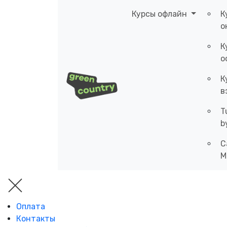
Курсы офлайн
К
о
К
о
К
в
T
b
C
M
Оплата
Контакты