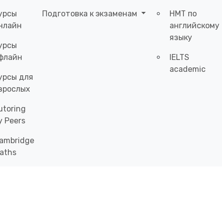
урсы
Подготовка к экзаменам
НМТ по
нлайн
английскому
языку
урсы
флайн
IELTS
academic
урсы для
зрослых
utoring
y Peers
ambridge
aths