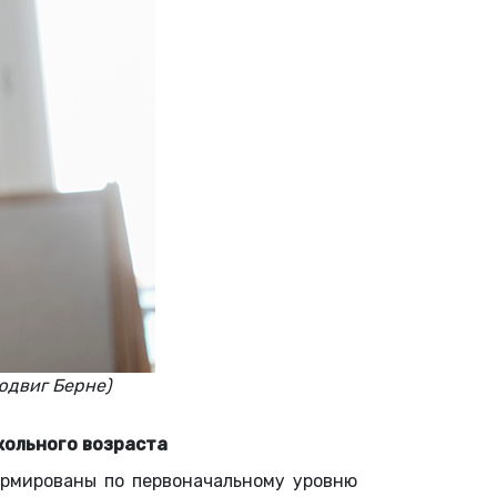
юдвиг Берне)
кольного возраста
ормированы по первоначальному уровню