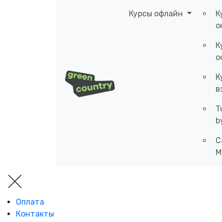
Курсы офлайн
К
о
К
о
К
в
T
b
C
M
Оплата
Контакты