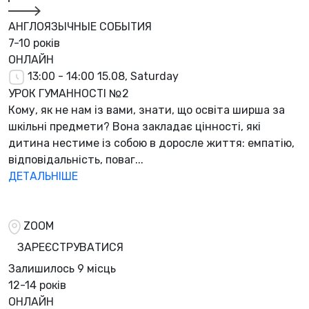
АНГЛОЯЗЫЧНЫЕ СОБЫТИЯ
7-10 років
ОНЛАЙН
13:00 - 14:00
15.08, Saturday
УРОК ГУМАННОСТІ №2
Кому, як не нам із вами, знати, що освіта ширша за
шкільні предмети? Вона закладає цінності, які
дитина нестиме із собою в доросле життя: емпатію,
відповідальність, поваг...
ДЕТАЛЬНІШЕ
ZOOM
ЗАРЕЄСТРУВАТИСЯ
Залишилось
9 місць
12-14 років
ОНЛАЙН