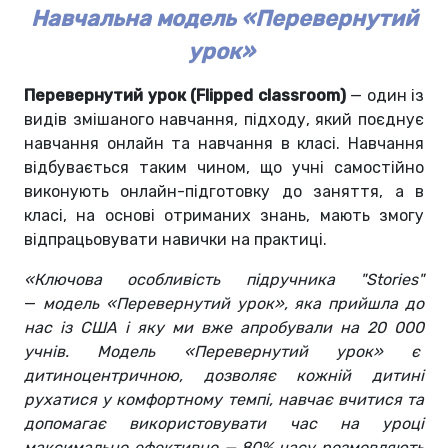
Навчальна модель «‎Перевернутий
урок»
Перевернутий урок (Flipped classroom)
— один із
видів змішаного навчання, підходу, який поєднує
навчання онлайн та навчання в класі. Навчання
відбувається таким чином, що учні самостійно
виконують онлайн-підготовку до заняття, а в
класі, на основі отриманих знань, мають змогу
відпрацьовувати навички на практиці.
«Ключова особливість підручника "Stories"
—
модель «Перевернутий урок», яка прийшла до
нас із США і яку ми вже апробували на 20 000
учнів. Модель
«Перевернутий урок»
є
дитиноцентричною, дозволяє кожній дитині
рухатися у комфортному темпі, навчає вчитися та
допомагає використовувати час на уроці
максимально ефективно — 80% часу розмовляють