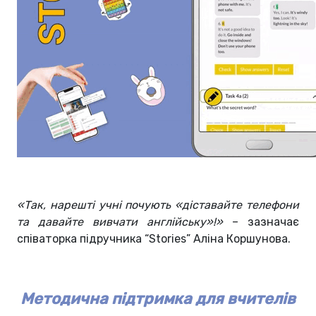
«‎
Так, нарешті учні почують
«‎
діставайте телефони
та давайте вивчати англійську
»
!
»
– зазначає
співаторка підручника “Stories” Аліна Коршунова.
Методична підтримка для вчителів