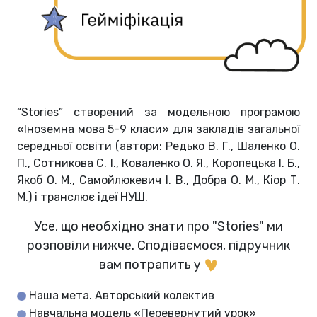
“Stories” створений за модельною програмою
«Іноземна мова 5-9 класи» для закладів загальної
середньої освіти (автори: Редько В. Г., Шаленко О.
П., Сотникова С. І., Коваленко О. Я., Коропецька І. Б.,
Якоб О. М., Самойлюкевич І. В., Добра О. М., Кіор Т.
М.) і транслює ідеї НУШ.
Усе, що необхідно знати про "Stories" ми
розповіли нижче. Сподіваємося, підручник
вам потрапить у
Наша мета. Авторський колектив
Навчальна модель «Перевернутий урок»