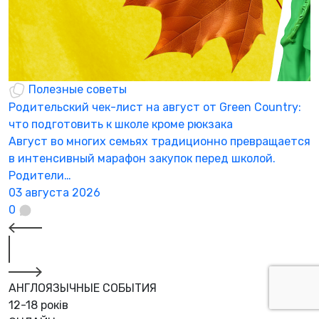
Полезные советы
Родительский чек-лист на август от Green Country:
Н
что подготовить к школе кроме рюкзака
а
Август во многих семьях традиционно превращается
К
в интенсивный марафон закупок перед школой.
а
Родители…
3
03 августа 2026
0
АНГЛОЯЗЫЧНЫЕ СОБЫТИЯ
12-18 років