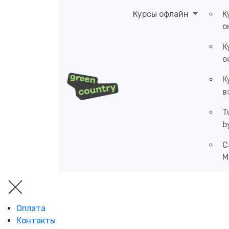
Курсы офлайн
К
о
К
о
К
в
T
b
C
M
Оплата
Контакты