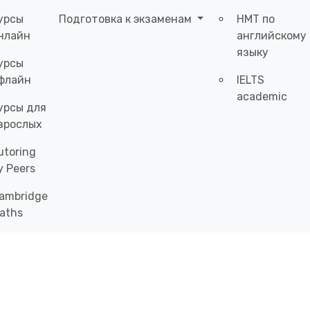
урсы
Подготовка к экзаменам
НМТ по
нлайн
английскому
языку
урсы
флайн
IELTS
academic
урсы для
зрослых
utoring
y Peers
ambridge
aths