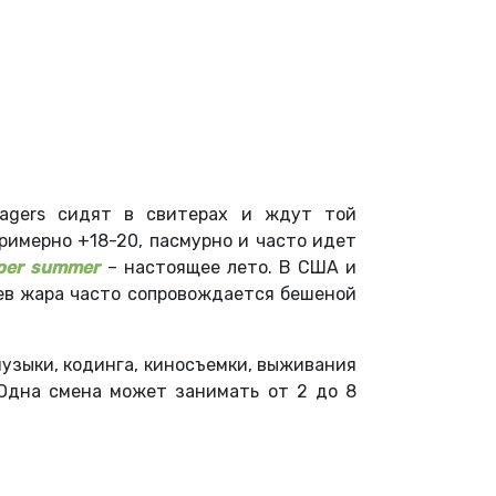
nagers сидят в свитерах и ждут той
римерно +18-20, пасмурно и часто идет
per summer
– настоящее лето. В США и
цев жара часто сопровождается бешеной
 музыки, кодинга, киносъемки, выживания
 Одна смена может занимать от 2 до 8