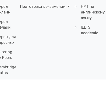
урсы
Подготовка к экзаменам
НМТ по
нлайн
английскому
языку
урсы
флайн
IELTS
academic
урсы для
зрослых
utoring
y Peers
ambridge
aths