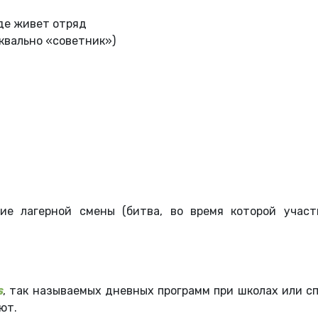
где живет отряд
квально «советник»)
ние лагерной смены (битва, во время которой уча
s
, так называемых дневных программ при школах или с
ют.