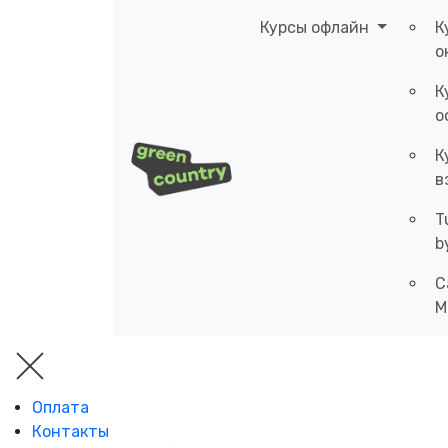
Курсы офлайн
К
о
К
о
К
в
T
b
C
M
Оплата
Контакты