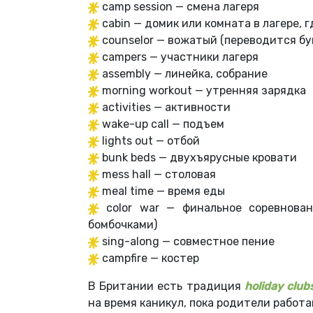
camp session — смена лагеря
cabin — домик или комната в лагере, 
counselor — вожатый (переводится бу
campers — участники лагеря
assembly — линейка, собрание
morning workout — утренняя зарядка
activities — активности
wake-up call — подъем
lights out — отбой
bunk beds — двухъярусные кровати
mess hall — столовая
meal time — время еды
color war — финальное соревнова
бомбочками)
sing-along — совместное пение
campfire — костер
В Британии есть традиция
holiday club
на время каникул, пока родители работа