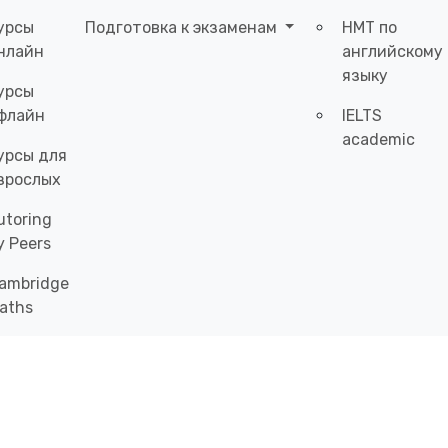
урсы
Подготовка к экзаменам
НМТ по
нлайн
английскому
языку
урсы
флайн
IELTS
academic
урсы для
зрослых
utoring
y Peers
ambridge
aths