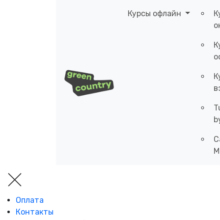
Курсы офлайн
К
о
К
о
К
в
T
b
C
M
Оплата
Контакты