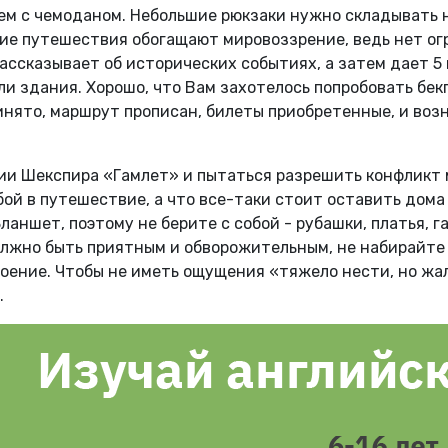
 чем с чемоданом. Небольшие рюкзаки нужно складывать 
кие путешествия обогащают мировоззрение, ведь нет ог
ассказывает об исторических событиях, а затем дает 5 
и здания. Хорошо, что Вам захотелось попробовать бекп
нято, маршрут прописан, билеты приобретенные, и возни
дии Шекспира «Гамлет» и пытаться разрешить конфликт
бой в путешествие, а что все-таки стоит оставить дома 
аншет, поэтому не берите с собой - рубашки, платья, га
жно быть приятным и обворожительным, не набирайте л
оение. Чтобы не иметь ощущения «тяжело нести, но жа
.