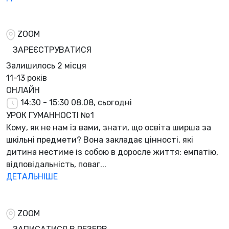
ZOOM
ЗАРЕЄСТРУВАТИСЯ
Залишилось
2 місця
11-13 років
ОНЛАЙН
14:30 - 15:30
08.08, сьогодні
УРОК ГУМАННОСТІ №1
Кому, як не нам із вами, знати, що освіта ширша за
шкільні предмети? Вона закладає цінності, які
дитина нестиме із собою в доросле життя: емпатію,
відповідальність, поваг...
ДЕТАЛЬНІШЕ
ZOOM