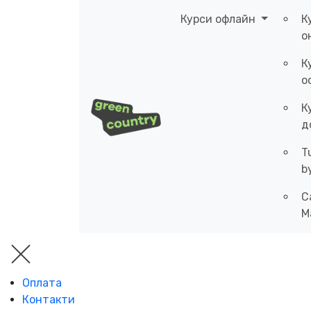
Курси офлайн
К
о
К
о
К
д
T
b
C
M
Оплата
Контакти