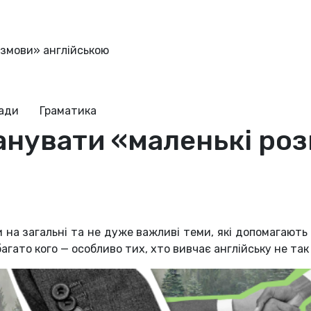
розмови» англійською
ради
Граматика
опанувати «маленькі ро
ови на загальні та не дуже важливі теми, які допомагаю
 багато кого — особливо тих, хто вивчає англійську не т