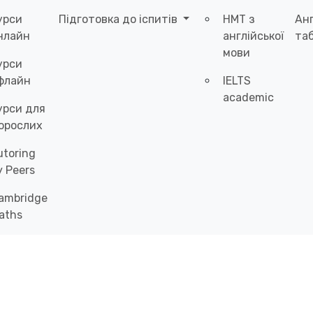
урси
Підготовка до іспитів
НМТ з
Ан
нлайн
англійської
таб
мови
урси
флайн
IELTS
academic
урси для
орослих
utoring
y Peers
ambridge
aths