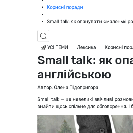
Корисні поради
Small talk: як опанувати «маленькі 
УСІ ТЕМИ
Лексика
Корисні по
Small talk: як 
англійською
Автор: Олена Підопригора
Small talk — це невеликі ввічливі розм
знайти щось спільне для обговорення.
І