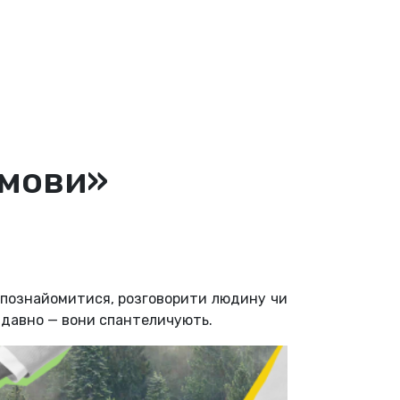
змови»
ть познайомитися, розговорити людину чи
ак давно — вони спантеличують.