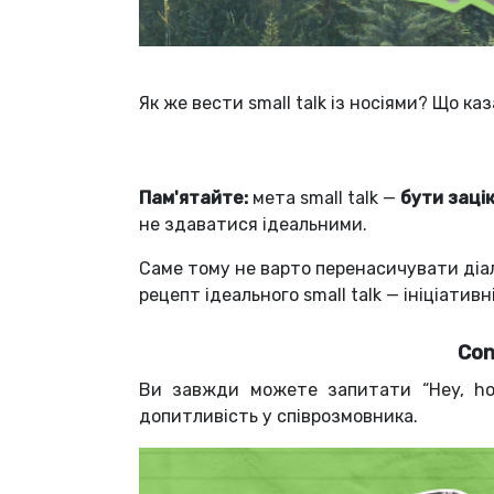
Як же вести small talk із носіями? Що ка
Пам'ятайте:
мета small talk —
бути зацік
не здаватися ідеальними.
Саме тому не варто перенасичувати діа
рецепт ідеального small talk — ініціати
Con
Ви завжди можете запитати “Hey, how
допитливість у співрозмовника.