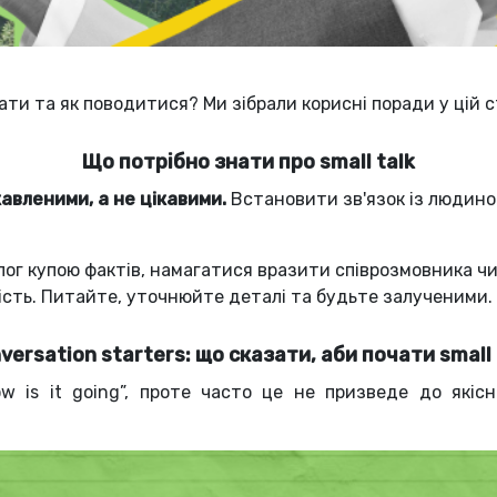
зати та як поводитися? Ми зібрали корисні поради у цій 
Що потрібно знати про small talk
авленими, а не цікавими.
Встановити зв'язок із людиною,
лог купою фактів, намагатися вразити співрозмовника ч
вність. Питайте, уточнюйте деталі та будьте залученими.
versation starters: що сказати, аби почати small 
 is it going”, проте часто це не призведе до якіс