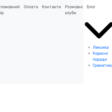
гломовний
Оплата
Контакти
Розмовні
Блог
ір
клуби
Лексика
Корисні
поради
Граматик