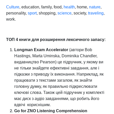
Culture
, education, family, food,
health
, home,
nature
,
personality,
sport
, shopping,
science
, society,
traveling
,
work.
ТОП 4 книги для розширення лексичного запасу:
Longman
Exam
Accelerator
(автори Bob
Hastings, Marta Uminska, Dominika Chandler,
видавництво Pearson) це підручник, у якому ви
не тільки знайдете ефективні завдання, але і
підказки з приводу їх виконання. Наприклад, як
працювати з текстами загалом, як знайти
головну думку, як правильно підкреслювати
ключові слова. Також цей підручник у комплекті
має диск з аудіо завданнями, що робить його
вдвічі кориснішим.
Go
for
ZNO
Listening
Comprehension