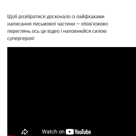
Щоб розібратися досконало із лайфхаками
—
написання письмової частини
обов'язково
переглянь ось це відео і наповнюйся силою
супергероя!