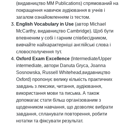
(видавництво MM Publications) спрямований на
покращення навичок аудіювання в учнів і
загалом ознайомленням із тестом.
English Vocabulary in Use
(автор Michael
McCarthy, видавництво Cambridge). Щоб бути
впевненим у собі і гарним співбесідником,
вивчайте найхарактерніші англійські слова і
словосполучення тут.
Oxford Exam Excellence
(Intermediate/Upper
intermediate, автори Dаnuta Gryca, Joanna
Sosnowska, Russell Whitehead,видавництво
Oxford) пропонує велику кількість практичних
завдань з лексики, читання, аудіювання,
використання мови та письма. А також
допомагає стати більш організованим з
щоденником навчання, що дозволяє вибрати
завдання, спланувати повторення, робити
нотатки та фіксувати результат.