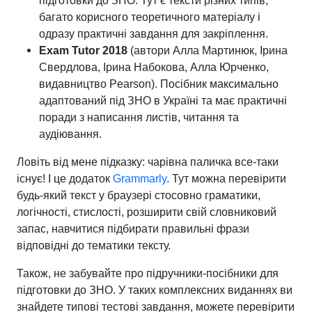
підготовки до ЗНО. Тут є тексти різних типів,
багато корисного теоретичного матеріалу і
одразу практичні завдання для закріплення.
Exam
Tutor
2018
(автори Алла Мартинюк, Ірина
Свердлова, Ірина Набокова, Алла Юрченко,
видавництво Pearson). Посібник максимально
адаптований під ЗНО в Україні та має практичні
поради з написання листів, читання та
аудіювання.
Ловіть від мене підказку: чарівна паличка все-таки
існує! І це додаток
Grammarly
. Тут можна перевірити
будь-який текст у браузері стосовно граматики,
логічності, стислості, розширити свій словниковий
запас, навчитися підбирати правильні фрази
відповідні до тематики тексту.
Також, не забувайте про підручники-посібники для
підготовки до ЗНО. У таких комплексних виданнях ви
знайдете типові тестові завдання, можете перевірити