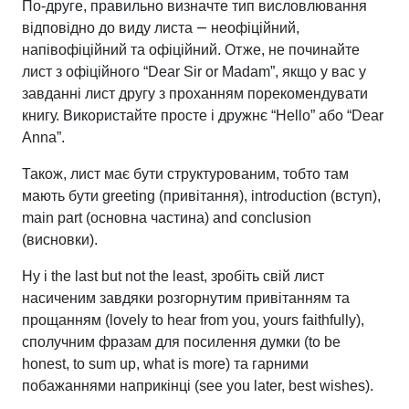
По-друге, правильно визначте тип висловлювання
—
відповідно до виду листа
неофіційний,
напівофіційний та офіційний. Отже, не починайте
лист з офіційного “Dear Sir or Madam”, якщо у вас у
завданні лист другу з проханням порекомендувати
книгу. Використайте просте і дружнє “Hello” або “Dear
Anna”.
Також, лист має бути структурованим, тобто там
мають бути greeting (привітання), introduction (вступ),
main part (основна частина) and conclusion
(висновки).
Ну і the last but not the least, зробіть свій лист
насиченим завдяки розгорнутим привітанням та
прощанням (lovely to hear from you, yours faithfully),
сполучним фразам для посилення думки (to be
honest, to sum up, what is more) та гарними
побажаннями наприкінці (see you later, best wishes).