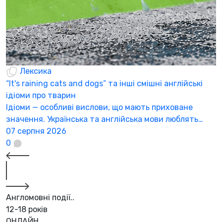
Лексика
“It's raining cats and dogs” та інші смішні англійські
ідіоми про тварин
Ідіоми — особливі вислови, що мають приховане
значення. Українська та англійська мови люблять…
07 серпня 2026
0
Англомовні події..
12-18 років
ОНЛАЙН