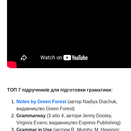
ТОП 7 підручників для підготовки граматики:
Notes by Green Forest
(автор Nadiya Diachuk,
видавництво Green Forest)
Grammarway
(3 або 4, автори Jenny Dooley,
Virginia Evans; видавництво Express Publishing)
Grammar in Use
(автори R. Murphy, M. Hewings;