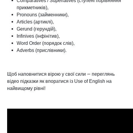
Comparatives / Superlatives (ступені порівняння
прикметників),
Pronouns (займенники),
Articles (артиклі),
Gerund (герундій),
Infinives (інфінітив),
Word Order (порядок слів),
Adverbs (прислівники).
—
Щоб наповнитися вірою у свої сили
переглянь
відео підказки як впоратися із Use of English на
найвищому рівні!