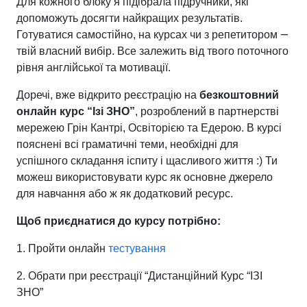
Для кожного блоку я підібрала підручники, які
допоможуть досягти найкращих результатів.
—
Готуватися самостійно, на курсах чи з репетитором
твій власний вибір. Все залежить від твого поточного
рівня англійської та мотивації.
Доречі, вже відкрито реєстрацію на
безкоштовний
онлайн курс “Ізі ЗНО”
, розроблений в партнерстві
мережею Грін Кантрі, Освіторією та Едерою. В курсі
пояснені всі граматичні теми, необхідні для
успішного складання іспиту і щасливого життя :) Ти
можеш використовувати курс як основне джерело
для навчання або ж як додатковий ресурс.
Щоб приєднатися до курсу потрібно:
1. Пройти онлайн
тестування
2. Обрати при реєстрації “Дистанційний Курс “ІЗІ
ЗНО”