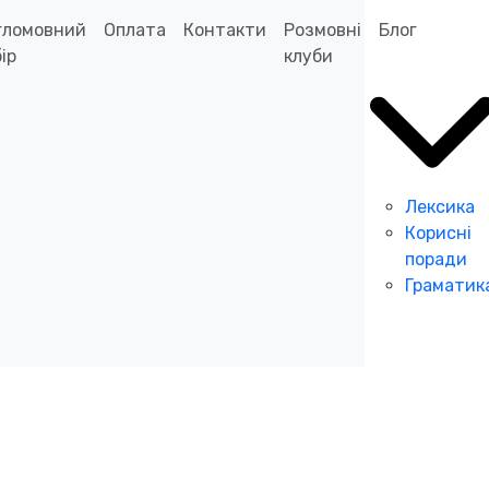
гломовний
Оплата
Контакти
Розмовні
Блог
ір
клуби
Лексика
Корисні
поради
Граматик