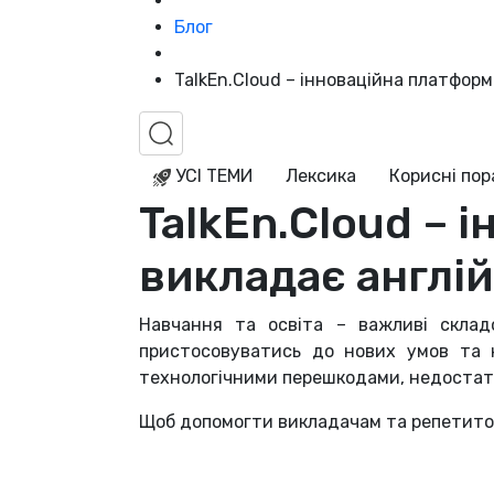
Блог
TalkEn.Cloud – інноваційна платформ
УСІ ТЕМИ
Лексика
Корисні по
TalkEn.Cloud – 
викладає англі
Навчання та освіта – важливі складо
пристосовуватись до нових умов та 
технологічними перешкодами, недостатні
Щоб допомогти викладачам та репетитор