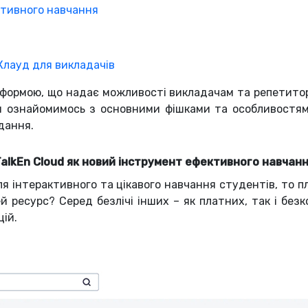
ктивного навчання
Клауд для викладачів
тформою, що надає можливості викладачам та репетито
ми ознайомимось з основними фішками та особливостями
дання.
alkEn Cloud як новий інструмент ефективного навчан
я інтерактивного та цікавого навчання студентів, то 
й ресурс? Серед безлічі інших – як платних, так і без
ій.