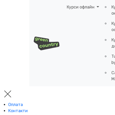
Курси офлайн
К
о
К
о
К
д
T
b
C
M
Оплата
Контакти