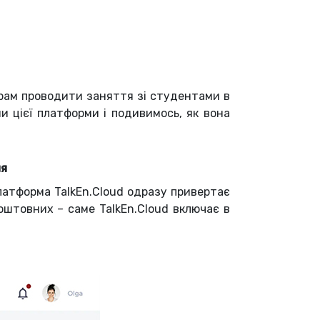
рам проводити заняття зі студентами в
 цієї платформи і подивимось, як вона
ня
платформа TalkEn.Cloud одразу привертає
коштовних – саме TalkEn.Cloud включає в