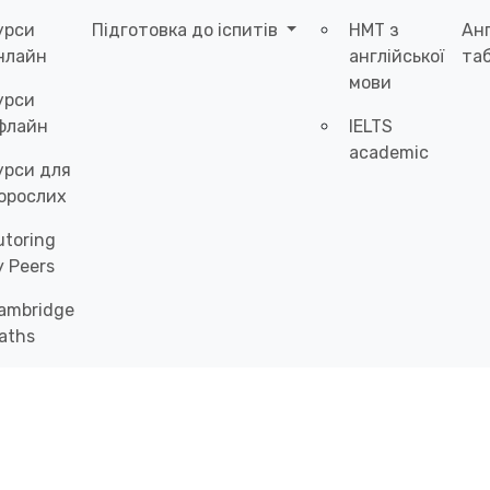
урси
Підготовка до іспитів
НМТ з
Ан
нлайн
англійської
таб
мови
урси
флайн
IELTS
academic
урси для
орослих
utoring
y Peers
ambridge
aths