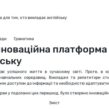
а для тих, хто викладає англійську
ради
Граматика
інноваційна платформа 
йську
ві успішного життя в сучасному світі. Проте, в к
навчальних середовищ. Викладачі та репетитори сти
м доступом до інформації та необхідністю адаптуватись
ам у подоланні цих перешкод, було створено інноваці
Зміст