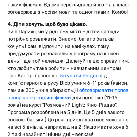
таких фільмах. Вдома переглядаєш його - а в класі
обговорюєш з носієм мови та однолітками. Комбо!
4. Діти хочуть, щоб було цікаво.
Чи в Парижі, чи у рідному місті - дітей завжди
потрібно розважати. Знаємо, багато батьків
хочуть і самі відпочити на канікулах, тому
придумувати розважальну програму на кожен
день - ще той челендж. Делегуйте цю справу тим,
хто любить таке робити - навчальним центрам.
Грін Кантрі пропонує
рятувати Різдво
від
комп'ютерного вірусу Blob учням 6-11 років (камон,
там аж 300 учнів збирають:) і
обговорювати топові
новорічно-різдвяні фільми
для підлітків (11-16
років) на курсі "Розмовний Light: Кіно-Різдво".
Програма розроблена на 5 днів. Це 5 днів вашого
спокою, батьки:) До речі, приєднуватись можна не
на всі 5 днів, а, наприклад на 2. Якщо маєте хоча б
2 такі незайняті нічим дні - велкам!