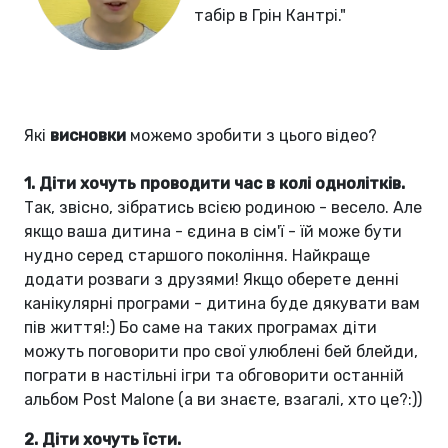
табір в Грін Кантрі."
Які
висновки
можемо зробити з цього відео?
1. Діти хочуть проводити час в колі однолітків.
Так, звісно, зібратись всією родиною - весело. Але
якщо ваша дитина - єдина в сім'ї - їй може бути
нудно серед старшого покоління. Найкраще
додати розваги з друзями! Якщо оберете денні
канікулярні програми - дитина буде дякувати вам
пів життя!:) Бо саме на таких програмах діти
можуть поговорити про свої улюблені бей блейди,
пограти в настільні ігри та обговорити останній
альбом Post Malone (а ви знаєте, взагалі, хто це?:))
2. Діти хочуть їсти.