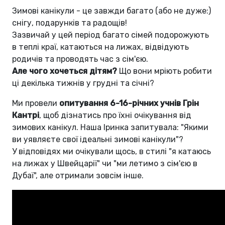
Зимові канікули - це завжди багато (або не дуже:)
снігу, подарунків та радощів!
Зазвичай у цей період багато сімей подорожують
в теплі краї, катаються на лижах, відвідують
родичів та проводять час з сім'єю.
Але чого хочеться дітям?
Що вони мріють робити
ці декілька тижнів у грудні та січні?
Ми провели
опитування 6-16-річних учнів Грін
Кантрі
, щоб дізнатись про їхні очікування від
зимових канікул. Наша Іринка запитувала: "Якими
ви уявляєте свої ідеальні зимові канікули"?
У відповідях ми очікували щось, в стилі "я катаюсь
на лижах у Швейцарії" чи "ми летимо з сім'єю в
Дубаї", але отримали зовсім інше.