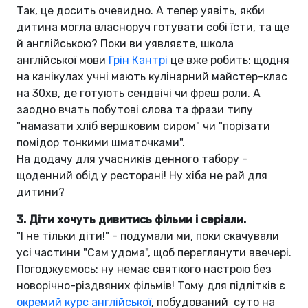
Так, це досить очевидно. А тепер уявіть, якби
дитина могла власноруч готувати собі їсти, та ще
й англійською? Поки ви уявляєте, школа
англійської мови
Грін Кантрі
це вже робить: щодня
на канікулах учні мають кулінарний майстер-клас
на 30хв, де готують сендвічі чи фреш роли. А
заодно вчать побутові слова та фрази типу
"намазати хліб вершковим сиром" чи "порізати
помідор тонкими шматочками".
На додачу для учасників денного табору -
щоденний обід у ресторані! Ну хіба не рай для
дитини?
3. Діти хочуть дивитись фільми і серіали.
"І не тільки діти!" - подумали ми, поки скачували
усі частини "Сам удома", щоб переглянути ввечері.
Погоджуємось: ну немає святкого настрою без
новорічно-різдвяних фільмів! Тому для підлітків є
окремий курс англійської
, побудований суто на