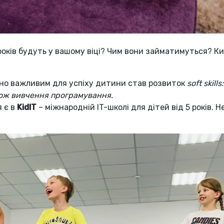
7 років будуть у вашому віці? Чим вони займатимуться? К
но важливим для успіху дитини став розвиток
soft skill
кож вивчення програмування.
 є в
KidIT
– міжнародній IT-школі для дітей від 5 років. 