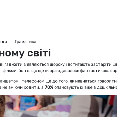
ради
Граматика
ному світі
ові гаджети з’являються щороку і встигають застаріти 
 фільми, бо те, що ще вчора здавалось фантастикою, зар
ншетом і телефоном ще до того, як навчаться говорити.
 не вміючи ходити, а
70%
опановують їх вже в дошкільно