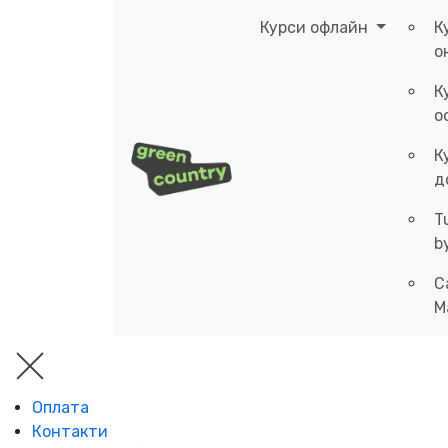
Курси офлайн
К
о
К
о
К
д
T
b
C
M
Оплата
Контакти