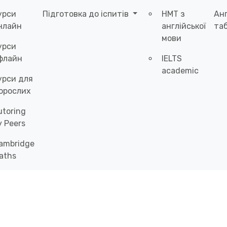
урси
Підготовка до іспитів
НМТ з
Ан
нлайн
англійської
таб
мови
урси
флайн
IELTS
academic
урси для
орослих
utoring
y Peers
ambridge
aths