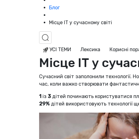
Блог
Місце ІТ у сучасному світі
УСІ ТЕМИ
Лексика
Корисні по
Місце ІТ у сучас
Сучасний світ заполонили технології. Н
час, коли важко створювати фантастичні
1
із
3
дітей починають користуватися пла
29%
дітей використовують технології ще