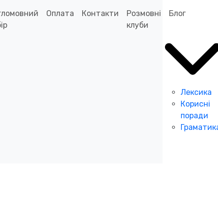
гломовний
Оплата
Контакти
Розмовні
Блог
ір
клуби
Лексика
Корисні
поради
Граматик