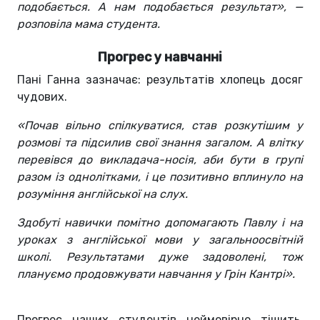
подобається. А нам подобається результат», —
розповіла мама студента.
Прогрес у навчанні
Пані Ганна зазначає: результатів хлопець досяг
чудових.
«Почав вільно спілкуватися, став розкутішим у
розмові та підсилив свої знання загалом. А влітку
перевівся до викладача-носія, аби бути в групі
разом із однолітками, і це позитивно вплинуло на
розуміння англійської на слух.
Здобуті навички помітно допомагають Павлу і на
уроках з англійської мови у загальноосвітній
школі. Результатами дуже задоволені, тож
плануємо продовжувати навчання у Грін Кантрі».
Прогрес наших студентів неймовірно тішить,