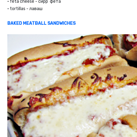
•
feta cheese - сирр фета
•
tortillas - лаваш
BAKED MEATBALL SANDWICHES