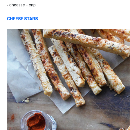
•
cheesse - сир
CHEESE STARS