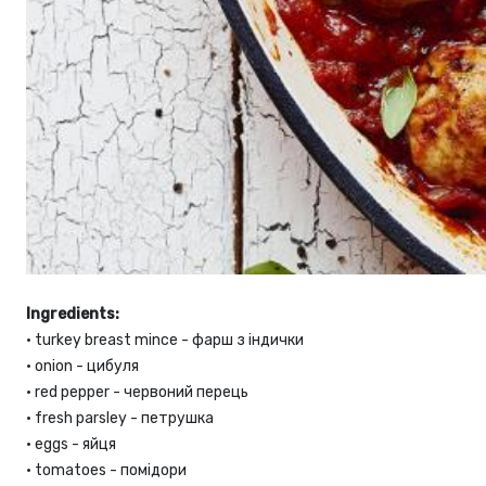
Ingredients:
•
turkey breast mince - фарш з індички
•
onion - цибуля
•
red pepper - червоний перець
•
fresh parsley - петрушка
•
eggs - яйця
•
tomatoes - помідори