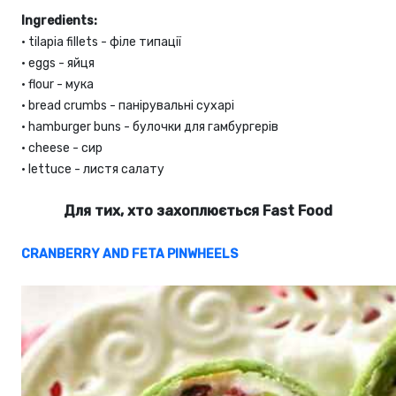
Ingredients:
•
tilapia fillets - філе типації
•
eggs - яйця
•
flour - мука
•
bread crumbs - панірувальні сухарі
•
hamburger buns - булочки для гамбургерів
•
cheese - сир
•
lettuce - листя салату
Для тих, хто захоплюється Fast Food
CRANBERRY AND FETA PINWHEELS