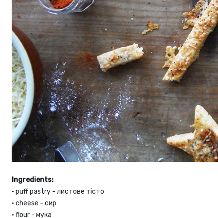
Ingredients:
•
puff pastry - листове тісто
•
cheese - сир
•
flour - мука