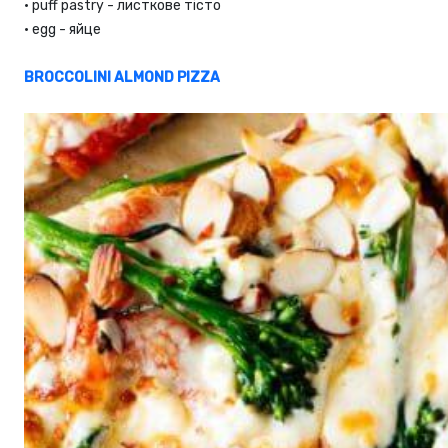
•
puff pastry - листкове тісто
•
egg - яйце
BROCCOLINI ALMOND PIZZA