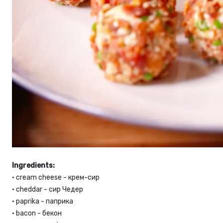
Ingredients:
•
cream cheese - крем-сир
•
 с
heddar - сир Чедер
•
paprika - паприка
•
bacon - бекон