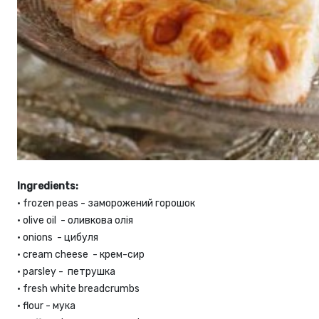
Ingredients:
•
frozen peas - заморожений горошок
•
olive oil - оливкова олія
•
onions - цибуля
•
cream cheese - крем-сир
•
parsley - петрушка
•
fresh white breadcrumbs
•
flour - мука