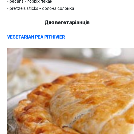
•
pecans - горіхх пекан
•
pretzels sticks - солона соломка
Для вегетаріанців
VEGETARIAN PEA PITHIVIER