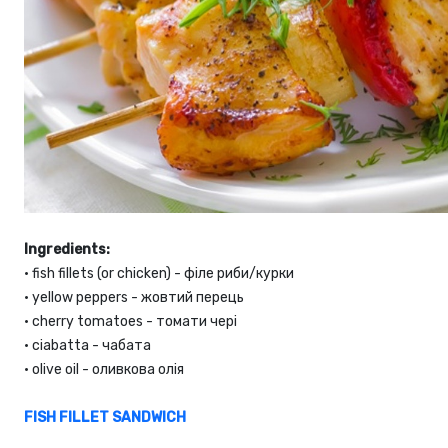
Ingredients:
•
fish fillets (or chicken) - філе риби/курки
•
yellow peppers - жовтий перець
•
cherry tomatoes - томати чері
•
ciabatta - чабата
•
olive oil - оливкова олія
FISH FILLET SANDWICH