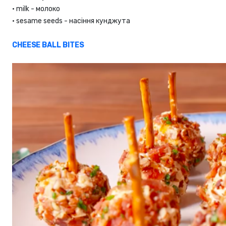
•
milk - молоко
•
sesame seeds - насіння кунджута
CHEESE BALL BITES