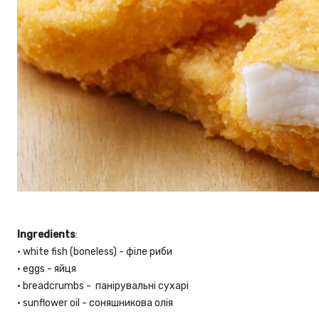
Ingredients
:
•
white fish (boneless) - філе риби
•
eggs - яйця
•
breadcrumbs - панірувальні сухарі
•
sunflower oil - соняшникова олія