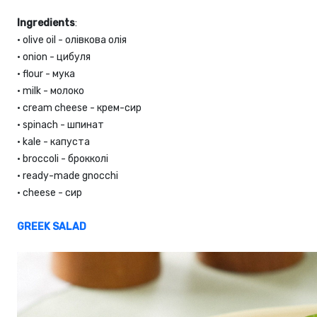
Ingredients
:
•
olive oil - олівкова олія
•
onion - цибуля
•
flour - мука
•
milk - молоко
•
cream cheese - крем-сир
•
spinach - шпинат
•
kale - капуста
•
broccoli - брокколі
•
ready-made gnocchi
•
cheese - сир
GREEK SALAD