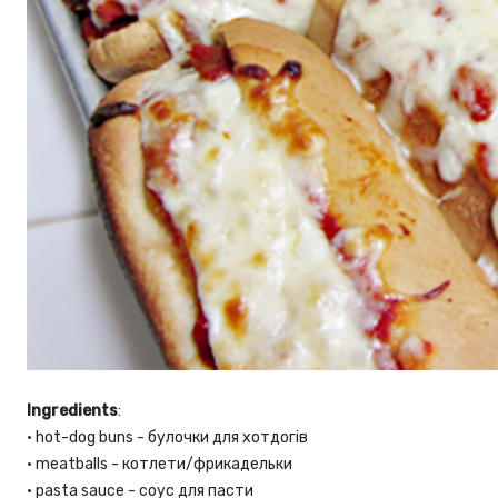
Ingredients
:
•
 hot-dog buns 
- булочки для хотдогів
•
meatballs - котлети/фрикадельки
•
pasta sauce - соус для пасти