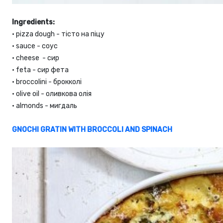
Ingredients:
•
pizza dough - тісто на піцу
•
sauce - соус
•
cheese - сир
•
feta - сир фета
•
broccolini - брокколі
•
olive oil - оливкова олія
•
almonds - мигдаль
GNOCHI GRATIN WITH BROCCOLI AND SPINACH