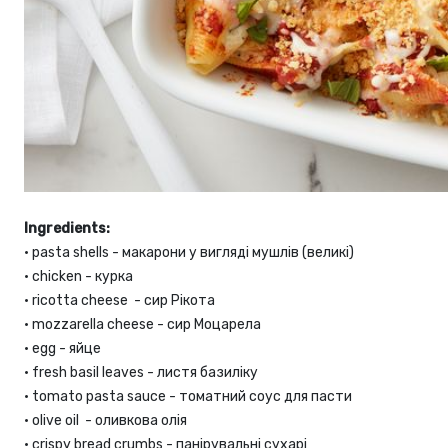
Ingredients:
•
pasta shells - макарони у вигляді мушлів (великі)
•
chicken - курка
•
ricotta cheese - сир Рікота
•
mozzarella cheese - сир Моцарела
•
egg - яйце
•
fresh basil leaves - листя базиліку
•
tomato pasta sauce - томатний соус для пасти
•
olive oil - оливкова олія
•
crispy bread crumbs - панірувальні сухарі