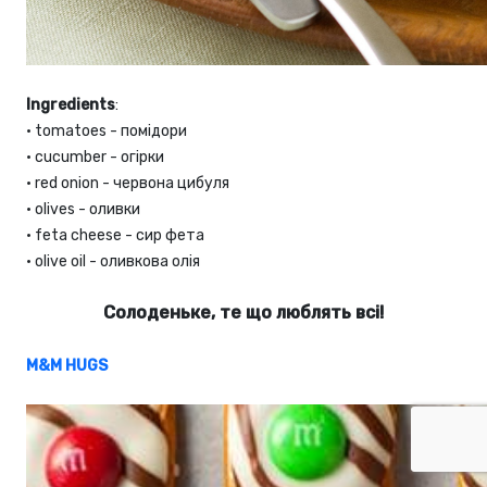
Ingredients
:
•
tomatoes - помідори
•
cucumber - огірки
•
red onion - червона цибуля
•
olives - оливки
•
feta cheese - сир фета
•
olive oil - оливкова олія
Солоденьке, те що люблять всі!
M&M HUGS