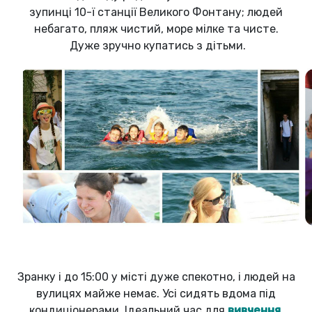
зупинці 10-ї станції Великого Фонтану; людей
небагато, пляж чистий, море мілке та чисте.
Дуже зручно купатись з дітьми.
Зранку і до 15:00 у місті дуже спекотно, і людей на
вулицях майже немає. Усі сидять вдома під
кондиціонерами. Ідеальний час для
вивчення