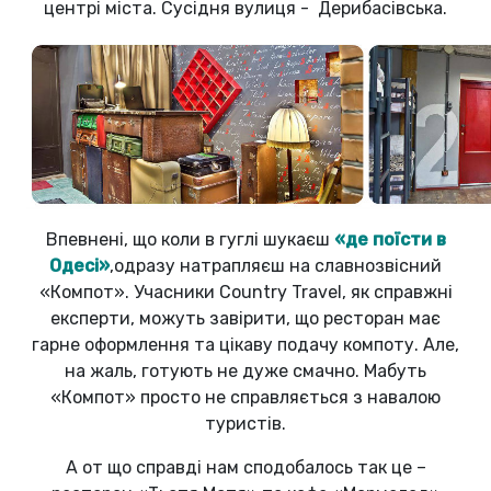
центрі міста. Сусідня вулиця - Дерибасівська.
Впевнені, що коли в гуглі шукаєш
«де поїсти в
Одесі»
,одразу натрапляєш на славнозвісний
«Компот». Учасники Country Travel, як справжні
експерти, можуть завірити, що ресторан має
гарне оформлення та цікаву подачу компоту. Але,
на жаль, готують не дуже смачно. Мабуть
«Компот» просто не справляється з навалою
туристів.
А от що справді нам сподобалось так це –