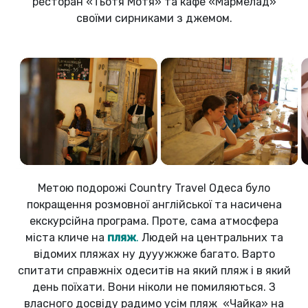
ресторан «Тьотя Мотя» та кафе «Мармелад»
своїми сирниками з джемом.
Метою подорожі Country Travel Одеса було
покращення розмовної англійської та насичена
екскурсійна програма. Проте, сама атмосфера
міста кличе на
пляж
.
Людей на центральних та
відомих пляжах ну дууужжже багато. Варто
спитати справжніх одеситів на який пляж і в який
день поїхати. Вони ніколи не помиляються. З
власного досвіду радимо усім пляж «Чайка» на