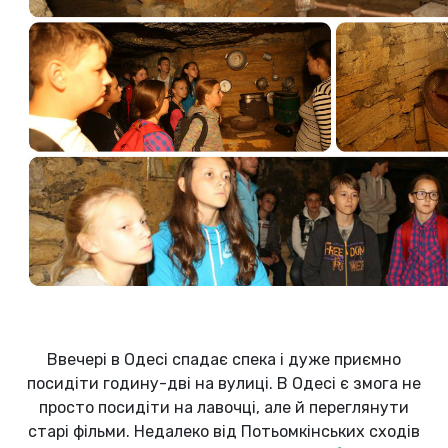
Ввечері в Одесі спадає спека і дуже приємно
посидіти годину-дві на вулиці. В Одесі є змога не
просто посидіти на лавочці, але й переглянути
старі фільми. Недалеко від Потьомкінських сходів