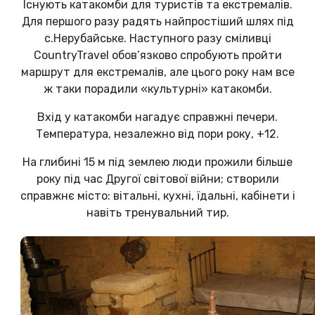
Існують катакомби для туристів та екстремалів.
Для першого разу радять найпростіший шлях під
с.Нерубайське. Наступного разу сміливці
CountryTravel обов’язково спробують пройти
маршрут для екстремалів, але цього року нам все
ж таки порадили «культурні» катакомби.
Вхід у катакомби нагадує справжні печери.
Температура, незалежно від пори року, +12.
На глибині 15 м під землею люди прожили більше
року під час Другої світової війни; створили
справжнє місто: вітальні, кухні, їдальні, кабінети і
навіть тренувальний тир.