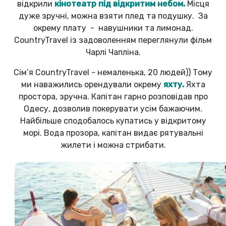
відкрили
кінотеатр під відкритим небом.
Місця
дуже зручні, можна взяти плед та подушку. За
окрему плату - навушники та лимонад.
CountryTravel із задоволенням переглянули фільм
Чарлі Чапліна.
Сім’я CountryTravel - немаленька, 20 людей)) Тому
ми наважились орендували окрему
яхту.
Яхта
простора, зручна. Капітан гарно розповідав про
Одесу, дозволив покерувати усім бажаючим.
Найбільше сподобалось купатись у відкритому
морі. Вода прозора, капітан видає рятувальні
жилети і можна стрибати.